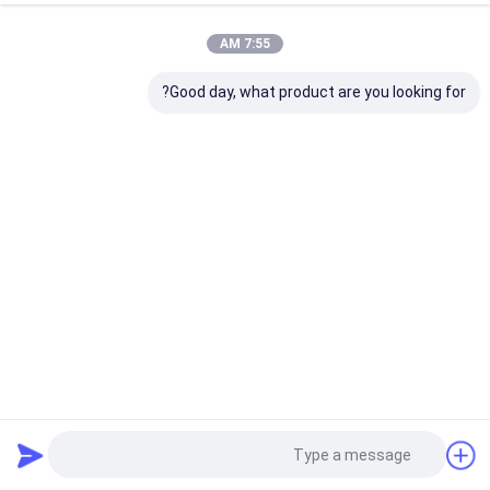
7:55 AM
Good day, what product are you looking for?
اسپری فوم PU ضد آب با انبساط بالا برای آب بندی / پر کردن /
عایق
اسپری PU فوم
2024-04-09
81 views