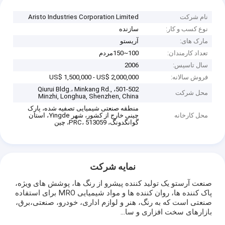
نام شرکت
Aristo Industries Corporation Limited
نوع کسب و کار:
سازنده
مارک های:
آریستو
تعداد کارمندان:
100~150مردم
سال تاسیس:
2006
فروش سالانه:
US$ 1,500,000 - US$ 2,000,000
501-502، Qiurui Bldg.، Minkang Rd.,
محل شرکت
Minzhi, Longhua, Shenzhen, China
منطقه صنعتی شیمیایی تصفیه شده، پارک
محل کارخانه
چینی خارج از کشور، شهر Yingde، استان
گوانگدونگ، PRC، 513059، چین
نمایه شرکت
صنعت آرستو یک تولید کننده پیشرو از رنگ ها، پوشش های ویژه،
پاک کننده ها، روان کننده ها و مواد شیمیایی MRO برای استفاده
صنعتی است که به رنگ، هنر و لوازم اداری، خودرو، صنعتی،برق،
بازارهای سخت افزاری و سا...