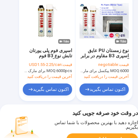
نوع زمستان PU عایق
اسپری فوم پلی یورتان
اسپری B3 مقاوم در برابر
تابش نوع B3 فوم
آتش برای درب ها و
بازدارنده آتش PU برای
قیمت:
negotiable
قیمت:
USD1.55-2.25/can
ویندوز
عایق / آب بندی
6000 پیکسل برای مارک Aristo، 15000 پیکسل برای نام تجاری مشتری
MOQ:
6000pcs برای مارک Aristo، 15000pcs برای نام تجاری OEM
MOQ:
آخرین قیمت را دریافت کنید
آخرین قیمت را دریافت کنید
اکنون تماس بگیرید
اکنون تماس بگیرید
در وقت خود صرفه جویی کنید
اجازه دهید با بهترین محصولات با شما تماس
بگیریم.