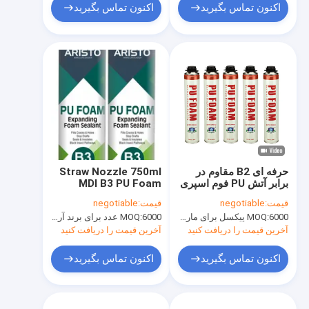
اکنون تماس بگیرید
اکنون تماس بگیرید
حرفه ای B2 مقاوم در
Straw Nozzle 750ml
برابر آتش PU فوم اسپری
MDI B3 PU Foam
/ پلی ¬ اورتان فوم
Spray One
قیمت:
negotiable
قیمت:
negotiable
Component
750ml
6000 پیکسل برای مارک Aristo، 15000 پیکسل برای نام تجاری مشتری
MOQ:
6000 عدد برای برند آریستو ، 15000 عدد برای برند مشتری
MOQ:
آخرین قیمت را دریافت کنید
آخرین قیمت را دریافت کنید
اکنون تماس بگیرید
اکنون تماس بگیرید