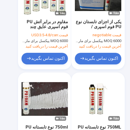
تور کارخانه
کنترل کیفیت
یکی از اجزای تابستان نوع
مقاوم در برابر آتش PU
PU فوم اسپری /
فوم اسپری عایق چند
News
Polyurethane Foam
منظوره Aristo پلی
قیمت:
negotiable
قیمت:
USD3.5-4.8/can
Gun / Straw Type
اورتان فوم
6000 پیکسل برای مارک Aristo، 15000 پیکسل برای نام تجاری مشتری
MOQ:
6000 پیکسل برای مارک Aristo، 15000 پیکسل برای نام تجاری مشتری
MOQ:
آخرین قیمت را دریافت کنید
آخرین قیمت را دریافت کنید
رنگ اسپری پارچه
اکنون تماس بگیرید
اکنون تماس بگیرید
گرافیتی رنگ اسپری
رنگ اسپری اکریلیک
روان کننده های صنعتی
علامت گذاری رنگ اسپری
خودکار نشان گذار
750ML نوع تابستانه PU
750ml نوع تابستانه PU