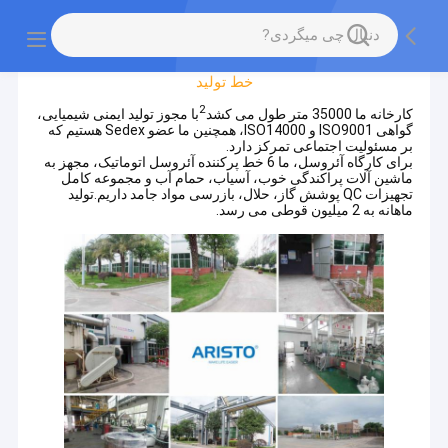
تور کارخانه
خط تولید
2
کارخانه ما 35000 متر طول می کشد
با مجوز تولید ایمنی شیمیایی،
گواهی ISO9001 و ISO14000، همچنین ما عضو Sedex هستیم که
بر مسئولیت اجتماعی تمرکز دارد.
برای کارگاه آئروسل، ما 6 خط پرکننده آئروسل اتوماتیک، مجهز به
ماشین آلات پراکندگی خوب، آسیاب، حمام آب و مجموعه کامل
تجهیزات QC پوشش گاز، حلال، بازرسی مواد جامد داریم.تولید
ماهانه به 2 میلیون قوطی می رسد.