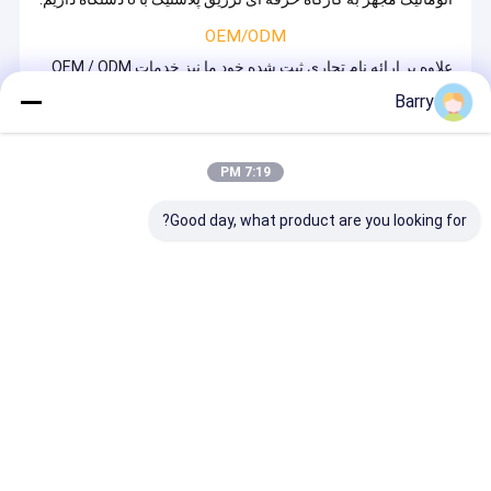
OEM/ODM
علاوه بر ارائه نام تجاری ثبت شده خود ما نیز خدمات OEM / ODM
برای مشتریان جهانی، از جمله برخی از مارک های مشهور در رنگ،
Barry
مراقبت از خودرو، روانکاری صنعتی، صنایع برق، برخی از آنها
عبارتند از 500 شرکت برتر جهان از جمله برندهای برتر در صنایع
خاص و بزرگ بازارهای بزرگ ما به کپی رایت احترام می گذاریم و
برای همه مشتریان ODM و برخی از مشتریان نصب شده تحت
توافق محرمانه نگه می داریم.
7:19 PM
تحقیق و توسعه
Good day, what product are you looking for?
تحقیق و توسعه ما یکی از مزایای اصلی ما است، سالانه ما 10-20٪
از سود ما در تحقیق و توسعه، که هدف از محصول جدید و ارتقاء
محصولات سنتی است. نه تنها برای خود aerosol، بلکه برای برخی
از مواد کلیدی مانند پلیمر و غیره و عبور از اقلام است که با هدف
ارائه به کاربران نهایی با محصولات ساده تر و قابل اعتماد.
با توسعه سالها، ما با استعداد نیروی انسانی و نیروهای تخصصی
برای حرفه، همچنین با موسسات و دانشگاه های شیمیایی کار می
کنیم. ما بر روی کار با بازار تمرکز می کنیم و انتظار داریم که با شما
برای توسعه، طراحی و الهام بخشیدن به آن کار کنیم.
خانه
دربارهی ما
Desktop Site
نقشه سایت
سیاست حفظ حریم خصوصی