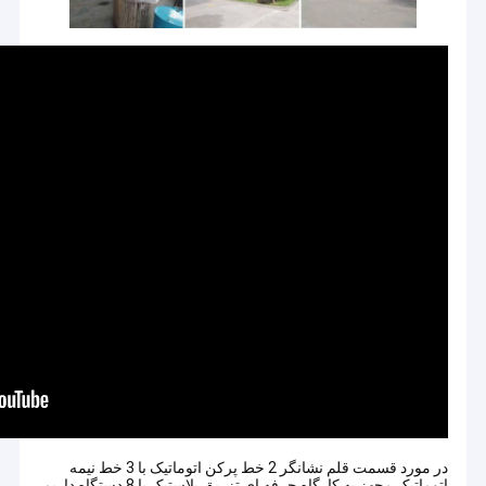
در مورد قسمت قلم نشانگر 2 خط پرکن اتوماتیک با 3 خط نیمه
اتوماتیک مجهز به کارگاه حرفه ای تزریق پلاستیک با 8 دستگاه داریم.