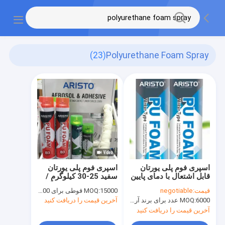
(23)
Polyurethane Foam Spray
اسپری فوم پلی یورتان
اسپری فوم پلی یورتان
قابل اشتعال با دمای پایین
سفید 25-30 کیلوگرم /
750 میلی لیتر
M3 فوم فوم PU با چگالی
قیمت:
negotiable
15000 قوطی برای OEM، 6000 قوطی برای برند Aristo
MOQ:
6000 عدد برای برند آریستو ، 15000 عدد برای برند مشتری
MOQ:
آخرین قیمت را دریافت کنید
آخرین قیمت را دریافت کنید