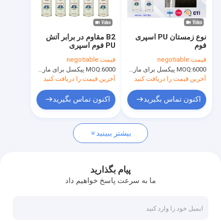
تور کارخانه
کنترل کیفیت
نوع زمستان PU اسپری
B2 مقاوم در برابر آتش
فوم
PU فوم اسپری
News
قیمت:
negotiable
قیمت:
negotiable
6000 پیکسل برای مارک Aristo، 15000 پیکسل برای نام تجاری مشتری
MOQ:
6000 پیکسل برای مارک Aristo، 15000 پیکسل برای نام تجاری مشتری
MOQ:
آخرین قیمت را دریافت کنید
آخرین قیمت را دریافت کنید
رنگ اسپری پارچه
اکنون تماس بگیرید
اکنون تماس بگیرید
گرافیتی رنگ اسپری
بیشتر ببینید
رنگ اسپری اکریلیک
روان کننده های صنعتی
پیام بگذارید
ما به سرعت پاسخ خواهیم داد
علامت گذاری رنگ اسپری
خودکار نشان گذار