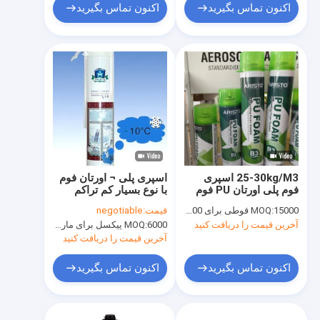
اکنون تماس بگیرید
اکنون تماس بگیرید
25-30kg/M3 اسپری
اسپری پلی ¬ اورتان فوم
فوم پلی اورتان PU فوم
با نوع بسیار کم تراکم
اسپری برای کاربردهای
زمستانه می تواند با نی /
15000 قوطی برای OEM، 6000 قوطی برای برند Aristo
MOQ:
قیمت:
negotiable
صنعتی
تفنگ نازل
آخرین قیمت را دریافت کنید
6000 پیکسل برای مارک Aristo، 15000 پیکسل برای نام تجاری مشتری
MOQ:
آخرین قیمت را دریافت کنید
اکنون تماس بگیرید
اکنون تماس بگیرید