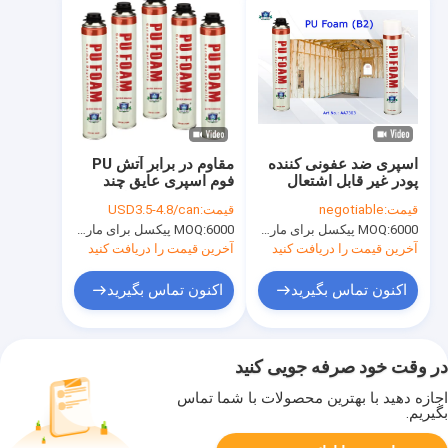
اسپری ضد عفونی کننده
مقاوم در برابر آتش PU
پودر غیر قابل اشتعال
فوم اسپری عایق چند
پودر ضدعفونی B2
منظوره Aristo پلی
قیمت:
negotiable
قیمت:
USD3.5-4.8/can
Aristo چند منظوره فوم
اورتان فوم
6000 پیکسل برای مارک Aristo، 15000 پیکسل برای نام تجاری مشتری
MOQ:
6000 پیکسل برای مارک Aristo، 15000 پیکسل برای نام تجاری مشتری
MOQ:
اسپری می تواند
آخرین قیمت را دریافت کنید
آخرین قیمت را دریافت کنید
اکنون تماس بگیرید
اکنون تماس بگیرید
در وقت خود صرفه جویی کنید
اجازه دهید با بهترین محصولات با شما تماس
بگیریم.