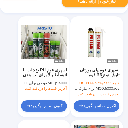
نیاز خود را ارائه دهید
اسپری فوم پلی یورتان
اسپری فوم PU ضد آب با
تابش نوع B3 فوم
انبساط بالا برای آب بندی
بازدارنده آتش PU برای
/ پر کردن / عایق
قیمت:
USD1.55-2.25/can
15000 قوطی برای OEM، 6000 قوطی برای برند Aristo
MOQ:
عایق / آب بندی
6000pcs برای مارک Aristo، 15000pcs برای نام تجاری OEM
MOQ:
آخرین قیمت را دریافت کنید
آخرین قیمت را دریافت کنید
اکنون تماس بگیرید
اکنون تماس بگیرید