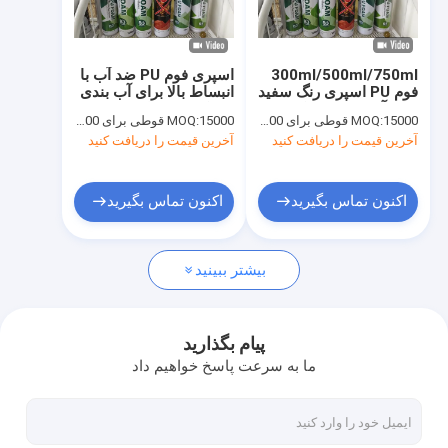
تور کارخانه
کنترل کیفیت
300ml/500ml/750ml
اسپری فوم PU ضد آب با
فوم PU اسپری رنگ سفید
انبساط بالا برای آب بندی
News
برای آب بندی / پر کردن /
/ پر کردن / عایق
15000 قوطی برای OEM، 6000 قوطی برای برند Aristo
MOQ:
15000 قوطی برای OEM، 6000 قوطی برای برند Aristo
MOQ:
عایق
آخرین قیمت را دریافت کنید
آخرین قیمت را دریافت کنید
رنگ اسپری پارچه
اکنون تماس بگیرید
اکنون تماس بگیرید
گرافیتی رنگ اسپری
بیشتر ببینید
رنگ اسپری اکریلیک
روان کننده های صنعتی
پیام بگذارید
ما به سرعت پاسخ خواهیم داد
علامت گذاری رنگ اسپری
خودکار نشان گذار