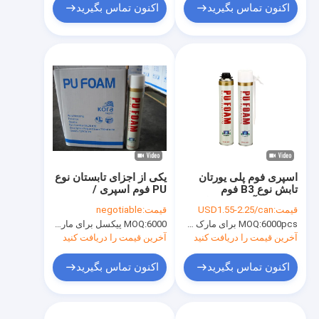
اکنون تماس بگیرید
اکنون تماس بگیرید
اسپری فوم پلی یورتان
یکی از اجزای تابستان نوع
تابش نوع B3 فوم
PU فوم اسپری /
بازدارنده آتش PU برای
Polyurethane Foam
قیمت:
USD1.55-2.25/can
قیمت:
negotiable
عایق / آب بندی
Gun / Straw Type
6000pcs برای مارک Aristo، 15000pcs برای نام تجاری OEM
MOQ:
6000 پیکسل برای مارک Aristo، 15000 پیکسل برای نام تجاری مشتری
MOQ:
آخرین قیمت را دریافت کنید
آخرین قیمت را دریافت کنید
اکنون تماس بگیرید
اکنون تماس بگیرید