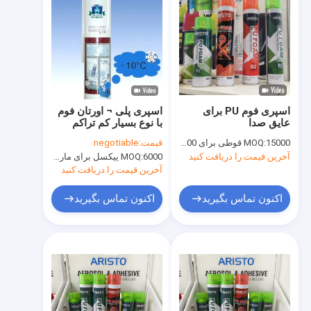
اسپری فوم PU برای
اسپری پلی ¬ اورتان فوم
عایق صدا
با نوع بسیار کم تراکم
300ml/500ml/750ml
زمستانه می تواند با نی /
15000 قوطی برای OEM، 6000 قوطی برای برند Aristo
MOQ:
قیمت:
negotiable
OEM
تفنگ نازل
آخرین قیمت را دریافت کنید
6000 پیکسل برای مارک Aristo، 15000 پیکسل برای نام تجاری مشتری
MOQ:
آخرین قیمت را دریافت کنید
اکنون تماس بگیرید
اکنون تماس بگیرید
خونه
محصولات
درباره ما