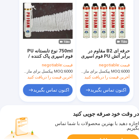
حرفه ای B2 مقاوم در
750ml نوع تابستانه PU
برابر آتش PU فوم اسپری
فوم اسپری پاک کننده /
/ پلی ¬ اورتان فوم
اسپری عایق عایق می
قیمت:
negotiable
قیمت:
negotiable
750ml
تواند یک جزء
6000 پیکسل برای مارک Aristo، 15000 پیکسل برای نام تجاری مشتری
MOQ:
6000 پیکسل برای مارک Aristo، 15000 پیکسل برای نام تجاری مشتری
MOQ:
آخرین قیمت را دریافت کنید
آخرین قیمت را دریافت کنید
اکنون تماس بگیرید
اکنون تماس بگیرید
در وقت خود صرفه جویی کنید
اجازه دهید با بهترین محصولات با شما تماس
بگیریم.