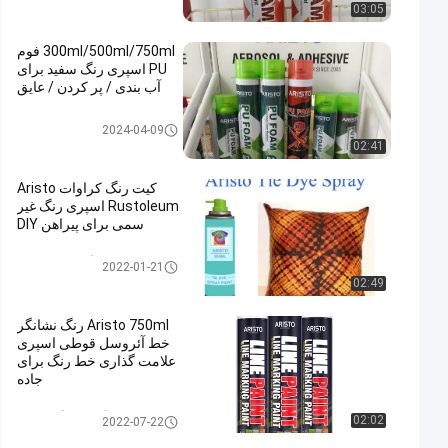
03:05
300ml/500ml/750ml فوم
PU اسپری رنگ سفید برای
آب بندی / پر کردن / عایق
اسپری PU فوم
2024-04-09
02:41
کیت رنگ کراوات Aristo
Rustoleum اسپری رنگ غیر
سمی برای پیراهن DIY
رنگ اسپری پارچه
2022-01-21
02:49
Aristo 750ml رنگ نشانگر
خط آئروسل قوطی اسپری
علامت گذاری خط رنگ برای
جاده
علامت گذاری رنگ اسپری
02:02
2022-07-22