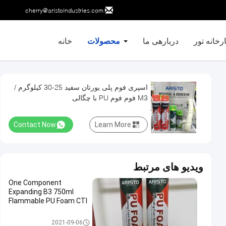
cherry@aristoindustries.com
رخانه تور
دربارهی ما
محصولات
خانه
اسپری فوم پلی یورتان سفید 25-30 کیلوگرم /
M3 فوم فوم PU با چگالی
Contact Now
Learn More
ویدیو های مرتبط
One Component
Expanding B3 750ml
Flammable PU Foam CTI
اسپری PU فوم
2021-09-06