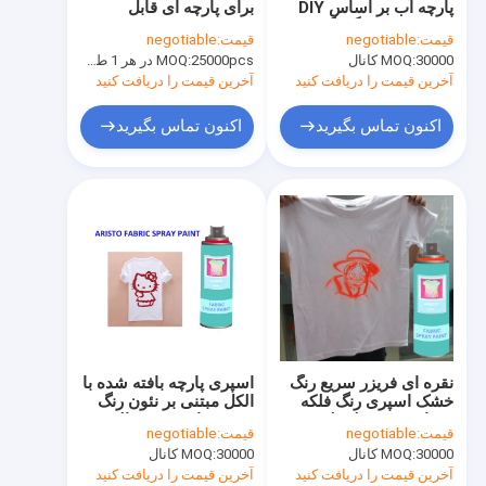
پارچه آب بر اساس DIY
برای پارچه ای قابل
رنگ بر اساس آب
دکوراسیون رنگارنگ
شستشو بدون بو 3Oz /
قیمت:
negotiable
قیمت:
negotiable
Can
30000 کانال
MOQ:
اسپری ماشین تمیز کردن
25000pcs در هر 1 طراحی نام تجاری OEM، 1200pcs / color
MOQ:
آخرین قیمت را دریافت کنید
آخرین قیمت را دریافت کنید
محصولات مراقبت از خودرو
اکنون تماس بگیرید
اکنون تماس بگیرید
اسپری برق پاک کننده
پاک کننده خانگی
اسپری PU فوم
سیلیکون مهر و موم شده
اسپری چسب
نقره ای فریزر سریع رنگ
اسپری پارچه بافته شده با
سیلانت پلی اورتان
خشک اسپری رنگ فلکه
الکل مبتنی بر نئون رنگ
مردانه 200 میلی لیتر /
پوست با پوشش عالی
قیمت:
negotiable
قیمت:
negotiable
می تواند
محصولات مراقبت شخصی
30000 کانال
MOQ:
30000 کانال
MOQ:
آخرین قیمت را دریافت کنید
آخرین قیمت را دریافت کنید