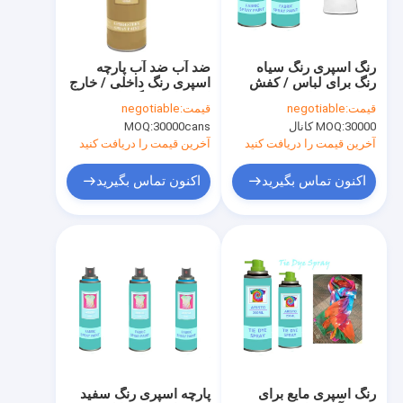
تور کارخانه
کنترل کیفیت
رنگ اسپری رنگ سیاه
ضد آب ضد آب پارچه
رنگ برای لباس / کفش
اسپری رنگ داخلی / خارج
News
مقاوم در برابر UV مقاوم
از منزل با رنگ دائمی
قیمت:
negotiable
قیمت:
negotiable
است
30000 کانال
MOQ:
30000cans
MOQ:
آخرین قیمت را دریافت کنید
آخرین قیمت را دریافت کنید
رنگ اسپری پارچه
اکنون تماس بگیرید
اکنون تماس بگیرید
گرافیتی رنگ اسپری
رنگ اسپری اکریلیک
روان کننده های صنعتی
علامت گذاری رنگ اسپری
خودکار نشان گذار
رنگ اسپری مایع برای
پارچه اسپری رنگ سفید