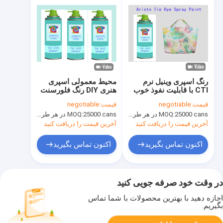
رنگ اسپری وینیل نرم
محیط معمولی اسپری
CTI با قابلیت نفوذ خوب
هنری DIY رنگ فلورسنت
نمی‌چسبد
بدون محو شدن 103.5
قیمت:
negotiable
قیمت:
negotiable
میلی لیتر / قوطی
25000 cans در هر طراحی نام تجاری OEM، 1200cans / color
MOQ:
25000 cans در هر طراحی نام تجاری OEM، 1200cans / color
MOQ:
آخرین قیمت را دریافت کنید
آخرین قیمت را دریافت کنید
اکنون تماس بگیرید
اکنون تماس بگیرید
در وقت خود صرفه جویی کنید
اجازه دهید با بهترین محصولات با شما تماس
بگیریم.