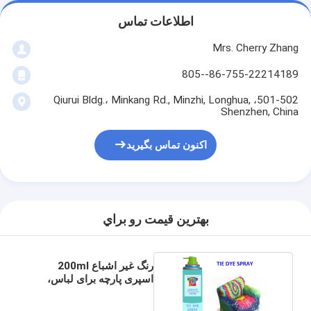
اطلاعات تماس
Mrs. Cherry Zhang
86-755-22214189--805
501-502، Qiurui Bldg.، Minkang Rd., Minzhi, Longhua,
Shenzhen, China
اکنون تماس بگیرید
بهترين قيمت رو براي
رنگ غیر اشباع 200ml
اسپری پارچه برای لباس،
اسپری رنگ T شرت بر
اساس آب