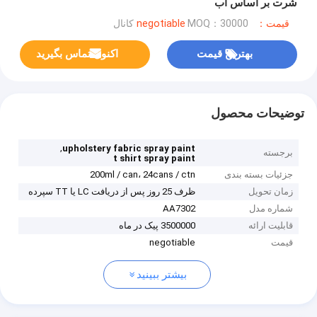
شرت بر اساس آب
قیمت：negotiable
MOQ：30000 کانال
بهترین قیمت
اکنون تماس بگیرید
توضیحات محصول
,
upholstery fabric spray paint
برجسته
t shirt spray paint
جزئیات بسته بندی
200ml / can، 24cans / ctn
زمان تحویل
ظرف 25 روز پس از دریافت LC یا TT سپرده
شماره مدل
AA7302
قابلیت ارائه
3500000 پیک در ماه
قیمت
negotiable
بیشتر ببینید