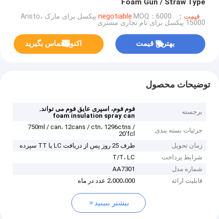
Foam Gun / Straw Type
قیمت：negotiable
MOQ：6000 پیکسل برای مارک Aristo،
15000 پیکسل برای نام تجاری مشتری
بهترین قیمت
اکنون تماس بگیرید
توضیحات محصول
,
فوم فوم، اسپری عایق فوم می تواند
برجسته
foam insulation spray can
750ml / can، 12cans / ctn، 1296ctns /
جزئیات بسته بندی
20'fcl
زمان تحویل
ظرف 25 روز پس از دریافت LC یا TT سپرده
شرایط پرداخت
T/T، LC
شماره مدل
AA7301
قابلیت ارائه
2،000،000 عدد در ماه
بیشتر ببینید