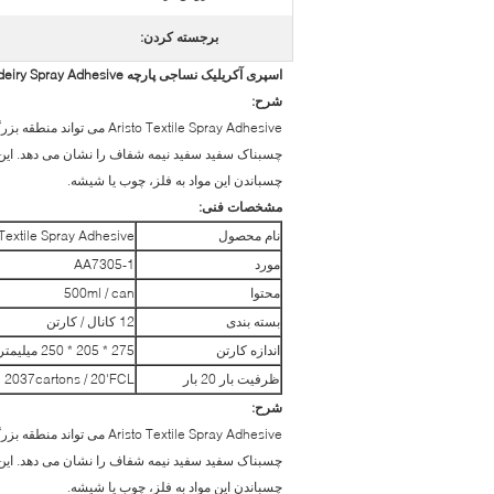
برجسته کردن:
اسپری آکریلیک نساجی پارچه Spray Adhesive / Embrodeiry Spray Adhesive
شرح:
o Textile Spray Adhesive
چسبناک سفید سفید نیمه شفاف را نشان می دهد. این را
چسباندن این مواد به فلز، چوب یا شیشه.
مشخصات فنی:
نام محصول
 Textile Spray Adhesive
مورد
AA7305-1
محتوا
500ml / can
بسته بندی
12 كانال / كارتن
اندازه کارتن
275 * 205 * 250 میلیمتر
ظرفیت بار 20 بار
2037cartons / 20'FCL
شرح:
o Textile Spray Adhesive
چسبناک سفید سفید نیمه شفاف را نشان می دهد. این را
چسباندن این مواد به فلز، چوب یا شیشه.