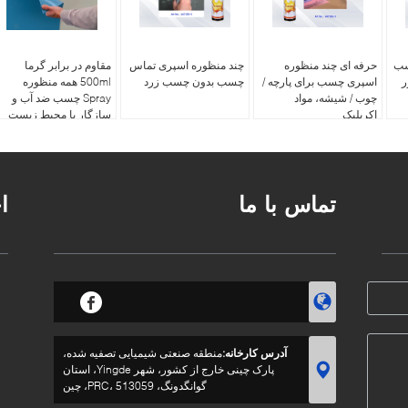
سب
حرفه ای چند منظوره
چند منظوره اسپری تماس
مقاوم در برابر گرما
ر
اسپری چسب برای پارچه /
چسب بدون چسب زرد
500ml همه منظوره
چوب / شیشه، مواد
Spray چسب ضد آب و
اکریلیک
سازگار با محیط زیست
تماس با ما
ا
آدرس کارخانه:
منطقه صنعتی شیمیایی تصفیه شده،
پارک چینی خارج از کشور، شهر Yingde، استان
گوانگدونگ، PRC، 513059، چین