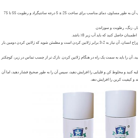
1. قبل از استفاده از آن، قبل از استفاده از آن و ترکیب آن به طور مساوی، دمای مناسب برای ساخت 25 ± 5 درجه سانتیگراد و رطوبت 55 تا 75
4. معمولا برای یک بار ژلاتین شده است، برای مواد سوراخ انسان، آن نیاز به 2-3 برابر ژلاتین کردن است و مطمئن شوید که ژلاتین کردن دومین بار
هید، آن را باید به سمت یک راه در هنگام ژلاتین کردن. نازک تر از چسب تماس در زیر، کوچکتر
تخلیه کنید و مخلوط کن و قلیایی را افزایش دهید، سپس آن را به طور صحیح فشار دهید، اما آن
د و کیفیت کربن را افزایش دهد.