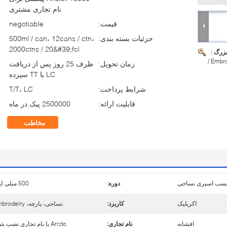
نام تجاری مشتری
قیمت:
negotiable
جزئیات بسته بندی:
500ml / can، 12cans / ctn،
2000ctns / 20&#39;fcl
بزرگ :
/ Embr
زمان تحویل:
ظرف 25 روز پس از دریافت
LC یا TT سپرده
شرایط پرداخت:
T/T، LC
قابلیت ارائه:
2500000 پیک در ماه
مخاطب
سب اسپری نساجی
دوره:
500 میلی لیتر
اکریلیک
کاربرد:
نساجی، پارچه، embrodeiry
افشانه
نام تجاری:
Aristo یا نام تجاری نصب شده