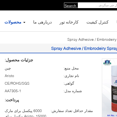
Search
کنترل کیفیت
کارخانه تور
دربارهی ما
محصولات
جزئیات محصول:
محل منبع:
چین
نام تجاری:
Aristo
گواهی:
CE/ROHS/SGS
شماره مدل:
AA7305-1
پرداخت:
مقدار حداقل تعداد سفارش:
6000 پیکسل برای مارک
Aristo، 15000 پیکسل برای