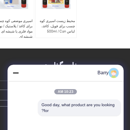
محیط زیست اسپری کوه
اسپری موضعی کوه چ
چسب برای فویل، کاغذ،
برای کاغذ / پلاستیک / نو
لباس 500ml / Can
مواد فلزی یا شیشه ای
شیشه ای
پیغام بگذارید
Barry
10:23 AM
Good day, what product are you looking 
for?