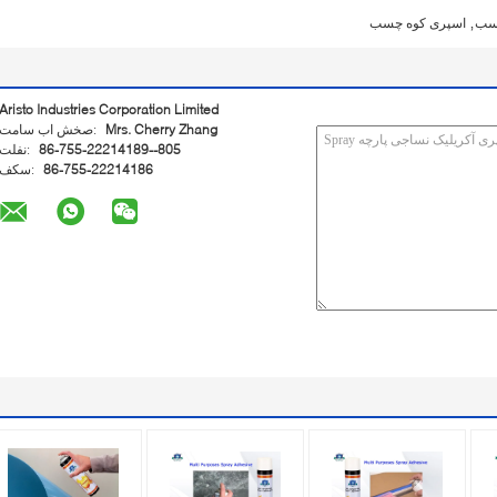
,
سب
اسپری کوه چسب
Aristo Industries Corporation Limited
Mrs. Cherry Zhang
تماس با شخص:
86-755-22214189--805
تلفن:
86-755-22214186
فکس: