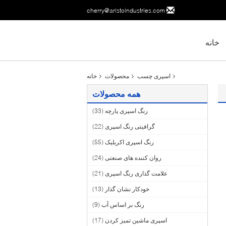
cherry@aristoindustries.com
خانه
اسپری چسب
محصولات
خانه
همه محصولات
رنگ اسپری پارچه
(33)
گرافیتی رنگ اسپری
(22)
رنگ اسپری اکریلیک
(55)
روان کننده های صنعتی
(24)
علامت گذاری رنگ اسپری
(21)
خودکار نشان گذار
(13)
رنگ بر اساس آب
(9)
اسپری ماشین تمیز کردن
(17)