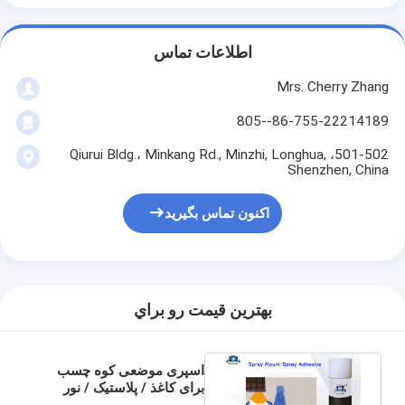
اطلاعات تماس
Mrs. Cherry Zhang
86-755-22214189--805
501-502، Qiurui Bldg.، Minkang Rd., Minzhi, Longhua,
Shenzhen, China
اکنون تماس بگیرید
بهترين قيمت رو براي
اسپری موضعی کوه چسب
برای کاغذ / پلاستیک / نور
مواد فلزی یا شیشه ای شیشه