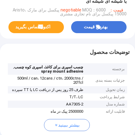
یا شیشه ای شیشه ای
قیمت：negotiable
MOQ：6000 پیکسل برای مارک Aristo،
15000 پیکسل برای نام تجاری مشتری
بهترین قیمت
اکنون تماس بگیرید
توضیحات محصول
,
چسب اسپری برای کاغذ، اسپری کوه چسب
برجسته
spray mount adhesive
500ml / can، 12cans / ctn، 2000ctns /
جزئیات بسته بندی
20'fcl
زمان تحویل
ظرف 25 روز پس از دریافت LC یا TT سپرده
شرایط پرداخت
T/T، LC
شماره مدل
AA7305-2
قابلیت ارائه
2500000 پیک در ماه
بیشتر ببینید