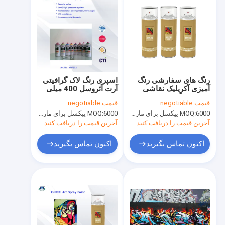
رنگ های سفارشی رنگ
اسپری رنگ لاک گرافیتی
آمیزی آکریلیک نقاشی
آرت آئروسل 400 میلی
شده با رنگ مت / براق /
لیتر RAL برای فضای
قیمت:
negotiable
قیمت:
negotiable
نیمه براق
داخلی داخلی
6000 پیکسل برای مارک Aristo، 15000 پیکسل برای نام تجاری مشتری
MOQ:
6000 پیکسل برای مارک Aristo، 15000 پیکسل برای نام تجاری مشتری
MOQ:
آخرین قیمت را دریافت کنید
آخرین قیمت را دریافت کنید
اکنون تماس بگیرید
اکنون تماس بگیرید
خونه
محصولات
درباره ما