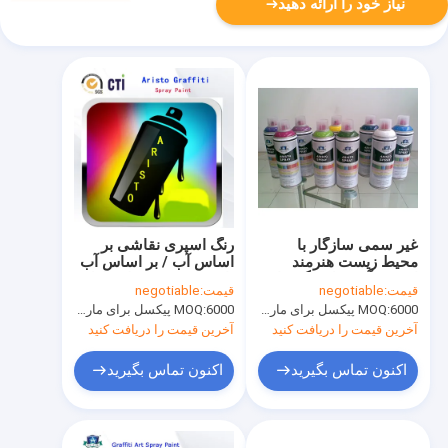
نیاز خود را ارائه دهید
غیر سمی سازگار با
رنگ اسپری نقاشی بر
محیط زیست هنرمند
اساس آب / بر اساس آب
اسپری آئروسل رنگ برای
با چربی / متوسط ​​/ نازل
قیمت:
negotiable
قیمت:
negotiable
چوب / پلاستیک / سطح
لاغر
6000 پیکسل برای مارک Aristo، 15000 پیکسل برای نام تجاری مشتری
MOQ:
6000 پیکسل برای مارک Aristo، 15000 پیکسل برای نام تجاری مشتری
MOQ:
فلز
آخرین قیمت را دریافت کنید
آخرین قیمت را دریافت کنید
اکنون تماس بگیرید
اکنون تماس بگیرید