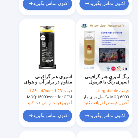
اکنون تماس بگیرید
اکنون تماس بگیرید
رنگ آمیزی هنر گرافیتی
اسپری هنر گرافیتی
اسپری رنگ با فرمول
مقاوم در برابر آب و هوای
پیشرفته و سیستم دریچه
بالا با بوی کم با پوشش
قیمت:
negotiable
قیمت:
1.23~1.35usd/can
های حرفه ای
بالا
6000 پیکسل برای مارک Aristo، 15000 پیکسل برای نام تجاری مشتری
MOQ:
15000cans for OEM
MOQ:
آخرین قیمت را دریافت کنید
آخرین قیمت را دریافت کنید
اکنون تماس بگیرید
اکنون تماس بگیرید