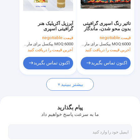
تور کارخانه
کنترل کیفیت
تاثیر رنگ اسپری گرافیتی
آیرزیل آکریلیک هنر
بدون محو شدن، ماندگار
گرافیتی اسپری
News
برای سطوح مختلف
کانتینرهای نقاشی برای
قیمت:
negotiable
قیمت:
negotiable
هنرمند با Normal، Fluo،
6000 پیکسل برای مارک Aristo، 15000 پیکسل برای نام تجاری مشتری
MOQ:
6000 پیکسل برای مارک Aristo، 15000 پیکسل برای نام تجاری مشتری
MOQ:
رنگ فلزی
آخرین قیمت را دریافت کنید
آخرین قیمت را دریافت کنید
رنگ اسپری پارچه
اکنون تماس بگیرید
اکنون تماس بگیرید
گرافیتی رنگ اسپری
بیشتر ببینید
رنگ اسپری اکریلیک
روان کننده های صنعتی
پیام بگذارید
ما به سرعت پاسخ خواهیم داد
علامت گذاری رنگ اسپری
خودکار نشان گذار