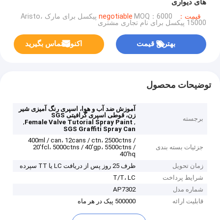
های دیواری
قیمت：negotiable
MOQ：6000 پیکسل برای مارک Aristo،
15000 پیکسل برای نام تجاری مشتری
بهترین قیمت
اکنون تماس بگیرید
توضیحات محصول
آموزش ضد آب و هوا، اسپری رنگ آمیزی شیر
زن، قوطی اسپری گرافیتی SGS
برجسته
,
,
Female Valve Tutorial Spray Paint
SGS Graffiti Spray Can
400ml / can، 12cans / ctn، 2500ctns /
جزئیات بسته بندی
20'fcl، 5000ctns / 40'gp، 5500ctns /
40'hq
زمان تحویل
ظرف 25 روز پس از دریافت LC یا TT سپرده
شرایط پرداخت
T/T، LC
شماره مدل
AP7302
قابلیت ارائه
500000 پیک در هر ماه