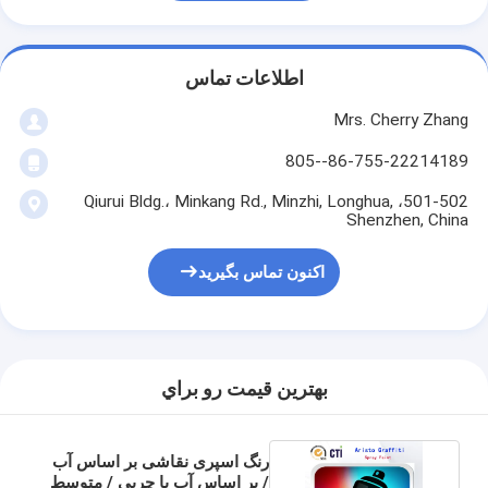
اطلاعات تماس
Mrs. Cherry Zhang
86-755-22214189--805
501-502، Qiurui Bldg.، Minkang Rd., Minzhi, Longhua,
Shenzhen, China
اکنون تماس بگیرید
بهترين قيمت رو براي
رنگ اسپری نقاشی بر اساس آب
/ بر اساس آب با چربی / متوسط