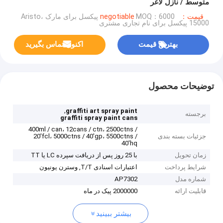
متوسط ​​/ نازل لاغر
قیمت：negotiable
MOQ：6000 پیکسل برای مارک Aristo،
15000 پیکسل برای نام تجاری مشتری
بهترین قیمت
اکنون تماس بگیرید
توضیحات محصول
,
graffiti art spray paint
برجسته
graffiti spray paint cans
400ml / can، 12cans / ctn، 2500ctns /
جزئیات بسته بندی
20'fcl، 5000ctns / 40'gp، 5500ctns /
40'hq
زمان تحویل
با 25 روز پس از دریافت سپرده LC یا TT
شرایط پرداخت
اعتبارات اسنادی T/T, وسترن یونیون
شماره مدل
AP7302
قابلیت ارائه
2000000 پیک در ماه
بیشتر ببینید