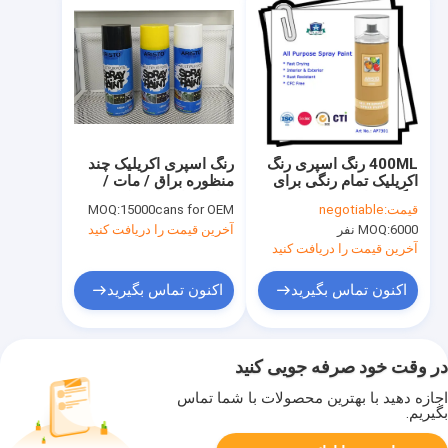
400ML رنگ اسپری رنگ
رنگ اسپری اکریلیک چند
اکریلیک تمام رنگی برای
منظوره براق / مات /
رنگ سفارشی در داخل /
ساتن برای پلاستیک چوب
قیمت:
negotiable
15000cans for OEM
MOQ:
خارج از منزل
فلزی
6000 نفر
MOQ:
آخرین قیمت را دریافت کنید
آخرین قیمت را دریافت کنید
اکنون تماس بگیرید
اکنون تماس بگیرید
در وقت خود صرفه جویی کنید
اجازه دهید با بهترین محصولات با شما تماس
بگیریم.