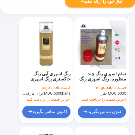
نیاز خود را ارائه دهید
تمام اسپری رنگ چند
رنگ اسپری آبی رنگ
منظوره، رنگ اسپری رنگ
خاکستری رنگ اسپری
اکریلیک رنگ 400ml
نقره ای رنگی 200ml
قیمت:
negotiable
قیمت:
negotiable
500ml
6000 نفر
MOQ:
6000kans برای مارک Aristo، 15000cans برای مارک سفارشی
MOQ:
آخرین قیمت را دریافت کنید
آخرین قیمت را دریافت کنید
اکنون تماس بگیرید
اکنون تماس بگیرید