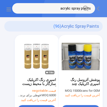
(96)
Acrylic Spray Paints
پوشش آئروسل رنگ
اسپری رنگ اکریلیک
اسپری اکریلیک چند
سازگار با محیط زیست
منظوره برای مواد پوشش
گچ قابل شستشو 400
15000cans for OEM
MOQ:
قیمت:
negotiable
میلی لیتر
آخرین قیمت را دریافت کنید
6000 قوطی برای برند Aristo، 15000 قوطی برای برند سفارشی
MOQ:
آخرین قیمت را دریافت کنید