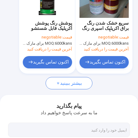
تور کارخانه
کنترل کیفیت
سریع خشک شدن رنگ
پوشش رنگ پوشش
براق اکریلیک اسپری رنگ
اکریلیک قابل شستشو
News
400ml رنگ فلز SGS
400ml قابل جابجایی
قیمت:
negotiable
قیمت:
negotiable
برای خودرو
6000kans برای مارک Aristo، 15000cans برای مارک سفارشی
MOQ:
6000kans برای مارک Aristo، 15000cans برای مارک سفارشی
MOQ:
آخرین قیمت را دریافت کنید
آخرین قیمت را دریافت کنید
رنگ اسپری پارچه
اکنون تماس بگیرید
اکنون تماس بگیرید
گرافیتی رنگ اسپری
بیشتر ببینید
رنگ اسپری اکریلیک
روان کننده های صنعتی
پیام بگذارید
ما به سرعت پاسخ خواهیم داد
علامت گذاری رنگ اسپری
خودکار نشان گذار