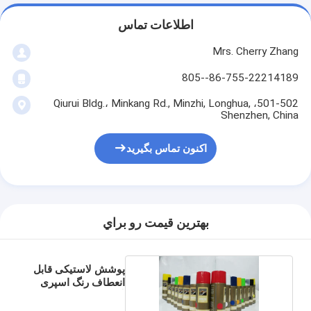
اطلاعات تماس
Mrs. Cherry Zhang
86-755-22214189--805
501-502، Qiurui Bldg.، Minkang Rd., Minzhi, Longhua,
Shenzhen, China
اکنون تماس بگیرید
بهترين قيمت رو براي
پوشش لاستیکی قابل
انعطاف رنگ اسپری
آکریلیک