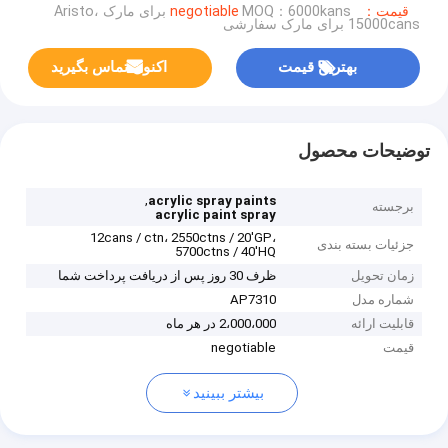
قیمت：negotiable
MOQ：6000kans برای مارک Aristo،
15000cans برای مارک سفارشی
بهترین قیمت
اکنون تماس بگیرید
توضیحات محصول
,
acrylic spray paints
برجسته
acrylic paint spray
12cans / ctn، 2550ctns / 20'GP،
جزئیات بسته بندی
5700ctns / 40'HQ
زمان تحویل
ظرف 30 روز پس از دریافت پرداخت شما
شماره مدل
AP7310
قابلیت ارائه
2،000،000 در هر ماه
قیمت
negotiable
بیشتر ببینید