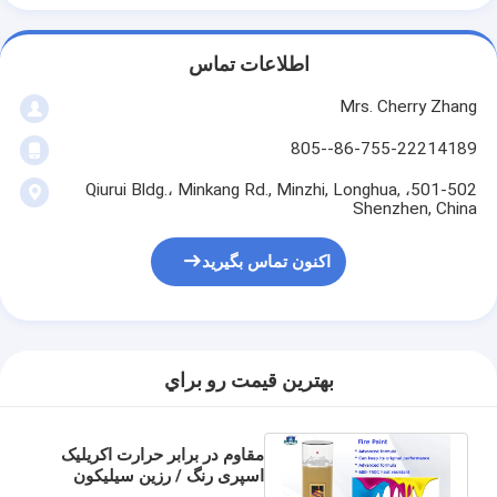
اطلاعات تماس
Mrs. Cherry Zhang
86-755-22214189--805
501-502، Qiurui Bldg.، Minkang Rd., Minzhi, Longhua,
Shenzhen, China
اکنون تماس بگیرید
بهترين قيمت رو براي
مقاوم در برابر حرارت اکریلیک
اسپری رنگ / رزین سیلیکون
ضد اشعه اسپری رنگ 650 ℃ ~