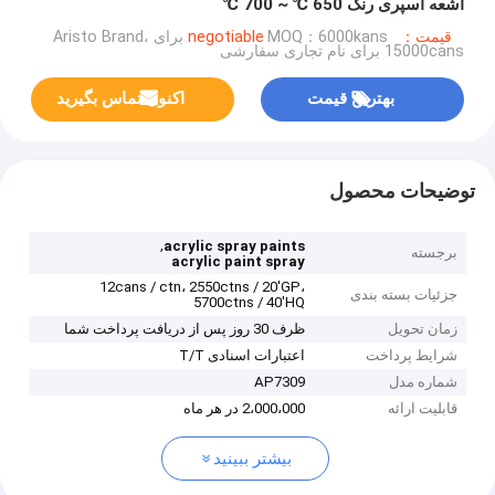
اشعه اسپری رنگ 650 ℃ ~ 700 ℃
قیمت：negotiable
MOQ：6000kans برای Aristo Brand،
15000cans برای نام تجاری سفارشی
بهترین قیمت
اکنون تماس بگیرید
توضیحات محصول
,
acrylic spray paints
برجسته
acrylic paint spray
12cans / ctn، 2550ctns / 20'GP،
جزئیات بسته بندی
5700ctns / 40'HQ
زمان تحویل
ظرف 30 روز پس از دریافت پرداخت شما
شرایط پرداخت
اعتبارات اسنادی T/T
شماره مدل
AP7309
قابلیت ارائه
2،000،000 در هر ماه
بیشتر ببینید