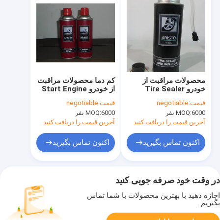
محصولات مراقبت از
کم دما محصولات مراقبت
خودرو Tire Sealer
از خودرو Start Engine
Spray / Quick Engine
&amp; Inflator Spray
قیمت:
negotiable
قیمت:
negotiable
Start Spray Fluid
400ML
6000 نفر
MOQ:
6000 نفر
MOQ:
آخرین قیمت را دریافت کنید
آخرین قیمت را دریافت کنید
اکنون تماس بگیرید
اکنون تماس بگیرید
در وقت خود صرفه جویی کنید
اجازه دهید با بهترین محصولات با شما تماس
بگیریم.