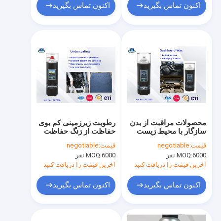
اکنون تماس بگیرید
اکنون تماس بگیرید
محصولات مراقبت از بدن
رطوبت زیرزمینی کم بوی
سازگار با محیط زیست
حفاظت از زنگ حفاظت
محصولات مراقبت از
نشت اصلاح اسپری
قیمت:
negotiable
قیمت:
negotiable
خودرو مراقبت از خودرو
6000 نفر
MOQ:
6000 نفر
MOQ:
واکس داشبورد لهستانی
Protectant / Cockpit
آخرین قیمت را دریافت کنید
آخرین قیمت را دریافت کنید
Spray 400ml
اکنون تماس بگیرید
اکنون تماس بگیرید