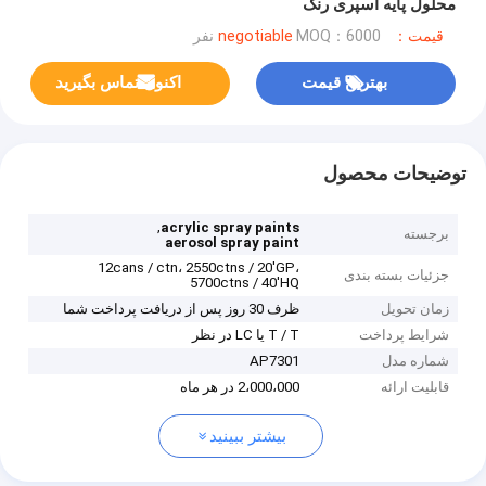
محلول پایه اسپری رنگ
قیمت：negotiable
MOQ：6000 نفر
بهترین قیمت
اکنون تماس بگیرید
توضیحات محصول
,
acrylic spray paints
برجسته
aerosol spray paint
12cans / ctn، 2550ctns / 20'GP،
جزئیات بسته بندی
5700ctns / 40'HQ
زمان تحویل
ظرف 30 روز پس از دریافت پرداخت شما
شرایط پرداخت
T / T یا LC در نظر
شماره مدل
AP7301
قابلیت ارائه
2،000،000 در هر ماه
بیشتر ببینید