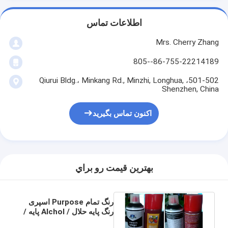
اطلاعات تماس
Mrs. Cherry Zhang
86-755-22214189--805
501-502، Qiurui Bldg.، Minkang Rd., Minzhi, Longhua,
Shenzhen, China
اکنون تماس بگیرید
بهترين قيمت رو براي
رنگ تمام Purpose اسپری
رنگ پایه حلال / Alchol پایه /
آب محلول پایه اسپری رنگ