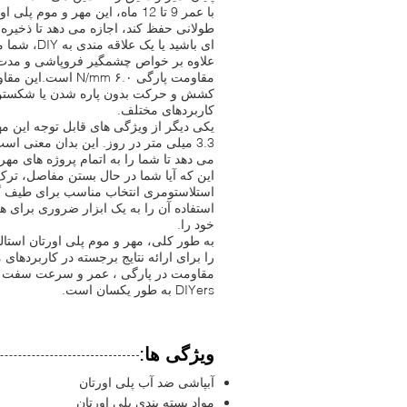
با عمر 9 تا 12 ماه، این مهر و
طولانی حفظ کند، اجازه می دهد تا ذخیره
ای باشید یا یک علاقه مندی به DIY، شما می توانید به این مهر و موم تکیه کنید تا نتایج ثابت را بارها و بارها ارائه دهید.
علاوه بر خواص چشمگیر فروپاشی و مدت ز
مقاومت پارگی ۶.۰ m
کشش و حرکت بدون پاره شدن یا شکستن مق
کاربردهای مختلف.
یکی دیگر از ویژگی های قابل توجه این
3.3 میلی متر در روز. این بدان معنی ا
می دهد تا شما را به اتمام پروژه های مهر
این که آیا شما در حال بستن مفاصل، ترک 
استلاستومری انتخاب مناسب برای طیف گ
استفاده آن را به یک ابزار ضروری برای ه
خود را.
به طور کلی، مهر و موم پلی اورتان استال
را برای ارائه نتایج برجسته در کاربرده
مقاومت در پارگی ، عمر و سرعت سفت شدن 
DIYers به طور یکسان است.
ویژگی ها:
آبپاشی ضد آب پلی اورتان
مواد بسته بندی پلی اورتان