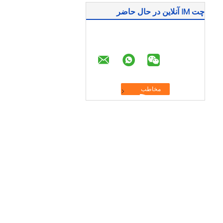
چت IM آنلاین در حال حاضر