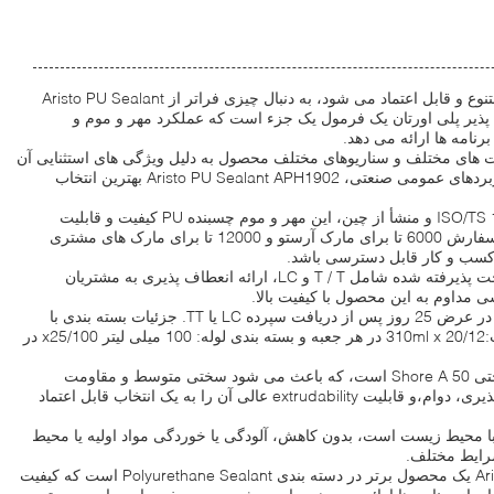
وقتی صحبت از راه حل های مهر و موم متنوع و قابل اعتماد می شود، به دنبال چیزی فراتر از Aristo PU Sealant
نعطاف پذیر پلی اورتان یک فرمول یک جزء است که عملکرد مهر و موم و
نامه ها ارائه می دهد.
PU Elasto برای موقعیت های مختلف و سناریوهای مختلف محصول به دلیل ویژگی های استثنایی آن
ایده آل است.پروژه های ساختمانی، یا کاربردهای عمومی صنعتی، Aristo PU Sealant APH1902 بهترین انتخاب
با صدور گواهینامه بر اساس ISO/TS 16949:2002 و منشأ از چین، این مهر و موم چسبنده PU کیفیت و قابلیت
اطمینان را تضمین می کند.حداقل مقدار سفارش 6000 تا برای مارک آرستو و 12000 تا برای مارک های مشتری
کسب و کار قابل دسترسی باشد.
قیمت قابل مذاکره است، و شرایط پرداخت پذیرفته شده شامل T / T و LC، ارائه انعطاف پذیری به مشتریان
تحویل سریع است، با یک چارچوب زمانی در عرض 25 روز پس از دریافت سپرده LC یا TT. جزئیات بسته بندی با
گزینه هایی مانند بسته کارتریج آسان است:310ml x 20/12 در هر جعبه و بسته بندی لوله: 100 میلی لیتر x25/100 در
آریستو PU Sealant APH1902 دارای سختی Shore A 50 است، که باعث می شود سختی متوسط و مقاومت
کششی بالا پس از خشک شدن. انعطاف پذیری، دوام،و قابلیت extrudability عالی آن را به یک انتخاب قابل اعتماد
، این مهر و موم PU سازگار با محیط زیست است، بدون کاهش، آلودگی یا خوردگی مواد اولیه یا محیط
رایط مختلف.
به طور کلی، Aristo PU Sealant APH1902 یک محصول برتر در دسته بندی Polyurethane Sealant است که کیفیت