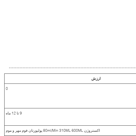
ارزش
0
9 تا 12 ماه
اکستروژن 80ml/Min 310ML 600ML پوليورتان فوم مهر و موم