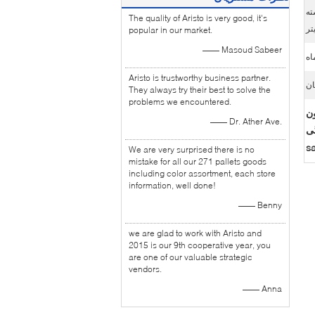
/ بسته
The quality of Aristo is very good, it's
popular in our market.
—— Masoud Sabeer
Aristo is trustworthy business partner.
ان
They always try their best to solve the
problems we encountered.
تان بدون
—— Dr. Ather Ave.
گی
We are very surprised there is no
mistake for all our 271 pallets goods
including color assortment, each store
information, well done!
—— Benny
we are glad to work with Aristo and
2015 is our 9th cooperative year, you
are one of our valuable strategic
vendors.
—— Anna