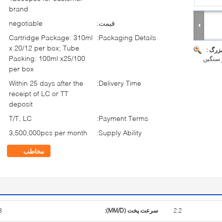
brand
قیمت:
negotiable
Cartridge Package: 310ml
Packaging Details:
x 20/12 per box; Tube
بزرگ :
Packing: 100ml x25/100
 سنگین
per box
Within 25 days after the
Delivery Time:
receipt of LC or TT
deposit
T/T, LC
Payment Terms:
3,500,000pcs per month
Supply Ability:
مخاطب
2.2
سرعت پخت (MM/D):
3