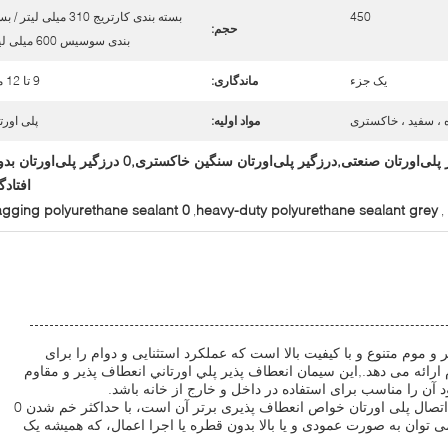
450
بسته بندی کارتریج 310 میلی لیتر 
حجم:
بندی سوسیس 600 میلی لیتر
یک جزء
ماندگاری:
9 تا 12 ماه
 ، سفید ، خاکستری
مواد اولیه:
پلی اورت
چسب درزگیر پلی‌اورتان صنعتی,درزگیر پلی‌اورتان سنگین خاکستری,0 درزگیر پلی‌اور
افتاد
0 sagging polyurethane sealant
heavy-duty polyurethane sealant grey
,
,
و موم متنوع و با کیفیت بالا است که عملکرد استثنایی و دوام را برای
رائه می دهد.,اين سيمان انعطاف پذير پلي اورتاني انعطاف پذير و مقاوم
آن را مناسب برای استفاده در داخل و خارج از خانه باشد.
یکی از ویژگی های اصلی این مهر و موم اتصال پلی اورتان خواص انعطاف پذیری برتر آن است، با حداکثر خم شدن 0
 توان به صورت عمودی و یا بالا بدون قطره یا اجرا اعمال، که همیشه یک