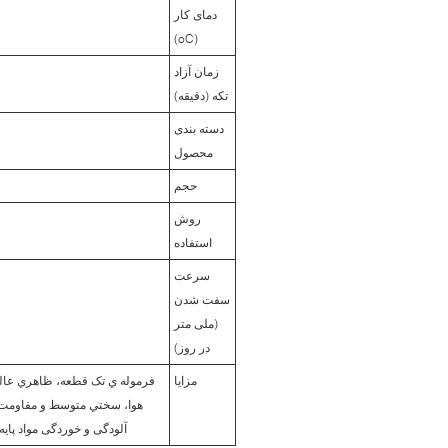
دمای کار
(oC)
زمان آزاد
تکه (دقیقه)
دسته بندی
محصول
حجم
روش
استفاده
سرعت
سفت شدن
(ملی متر
در روز)
مزایا
فرموله ي تک قطعه، ظاهري عالي 
هوا، سختي متوسط و مقاومت 
آلودگی و خوردگی مواد پای