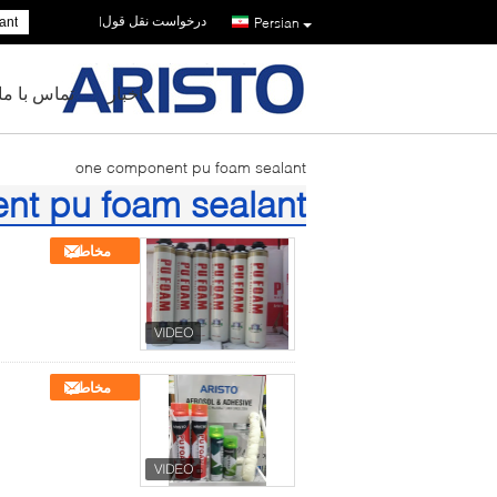
درخواست نقل قول
|
Persian
اخبار
تماس با ما
one component pu foam sealant
nt pu foam sealant
(23)
مخاطب
مخاطب