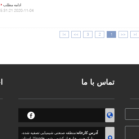
ادامه مطلب
2020-11-04 15:31:21
>|
>>
3
2
1
<<
|<
تماس با ما
ا
آدرس کارخانه:
منطقه صنعتی شیمیایی تصفیه شده،
پارک چینی خارج از کشور، شهر Yingde، استان