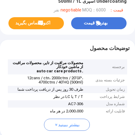
Undercoating اسپری 500ml / 1L
قیمت：negotiable
MOQ：6000 نفر
بهترین قیمت
اکنون تماس بگیرید
توضیحات محصول
محصولات مراقبت از تایر، محصولات مراقبت
برجسته
از ماشین خودکار
,
auto car care products
12cans / ctn، 2000ctns / 20'GP،
جزئیات بسته بندی
4700ctns / 40'HQ (500ml)
زمان تحویل
ظرف 30 روز پس از دریافت پرداخت شما
شرایط پرداخت
T / T یا LC در نظر
شماره مدل
AC7-306
قابلیت ارائه
2،000،000 در هر ماه
بیشتر ببینید