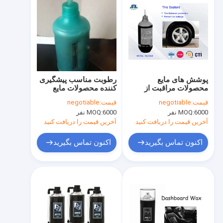
پوشش های مایع
رطوبت مناسب پیشگیری
محصولات مراقبت از
کننده محصولات مایع
خودرو محصولات مراقبت
مراقبت از خودرو تایر مهر
قیمت:
negotiable
قیمت:
negotiable
از تایر تعمیرات اسپری و
و موم
6000 نفر
MOQ:
6000 نفر
MOQ:
تایر Inflator OEM Tire
Sealant 400ml
آخرین قیمت را دریافت کنید
آخرین قیمت را دریافت کنید
اکنون تماس بگیرید
اکنون تماس بگیرید
خونه
محصولات
درباره ما