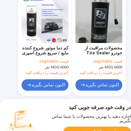
محصولات مراقبت از
کم دما موتور شروع کننده
خودرو Tire Sealer
مایع / سریع شروع اسپری
&amp; Inflator Spray
Fluid محصولات مراقبت
قیمت:
negotiable
قیمت:
negotiable
400ML
از خودرو
6000 نفر
MOQ:
6000 نفر
MOQ:
آخرین قیمت را دریافت کنید
آخرین قیمت را دریافت کنید
اکنون تماس بگیرید
اکنون تماس بگیرید
در وقت خود صرفه جویی کنید
اجازه دهید با بهترین محصولات با شما تماس
بگیریم.