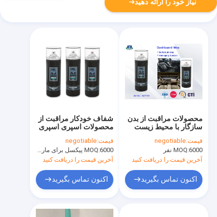
نیاز خود را ارائه دهید
محصولات مراقبت از بدن
شفاف خودکار مراقبت از
سازگار با محیط زیست
محصولات اسپری اسپری
محصولات مراقبت از
اسپری داشبورد موم /
قیمت:
negotiable
قیمت:
negotiable
خودرو مراقبت از خودرو
کابین اسپری 400ML
6000 نفر
MOQ:
6000 پیکسل برای مارک Aristo، 15000 پیکسل برای نام تجاری مشتری
MOQ:
واکس داشبورد لهستانی
Protectant / Cockpit
آخرین قیمت را دریافت کنید
آخرین قیمت را دریافت کنید
Spray 400ml
اکنون تماس بگیرید
اکنون تماس بگیرید