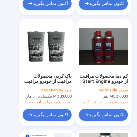
اکنون تماس بگیرید
اکنون تماس بگیرید
کم دما محصولات مراقبت
پاک کردن محصولات
از خودرو Start Engine
مراقبت از خودرو مراقبت
Spray / Quick Engine
از خودرو و حفاظت
قیمت:
negotiable
قیمت:
negotiable
Start Spray Fluid
اسپری سیلیکون موم
6000 نفر
MOQ:
6000 پیکسل برای مارک Aristo، 15000 پیکسل برای نام تجاری مشتری
MOQ:
473ml / قلع
آخرین قیمت را دریافت کنید
آخرین قیمت را دریافت کنید
اکنون تماس بگیرید
اکنون تماس بگیرید