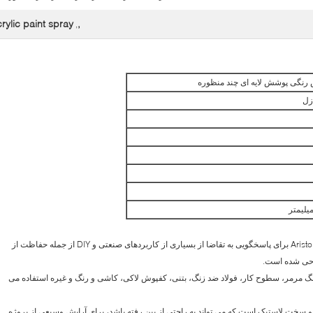
rylic paint spray
,
,
نگی پوشش لایه ای چند منظوره
زل
1. اسپری های پوشش دهنده فیلم چند منظوره توسط Aristo برای پاسخگویی به تقاضا از بسیاری از کاربردهای صنعتی و DIY از جمله حفاظت از
حی شده است.
سنگ مرمر، سطوح کار، فولاد ضد زنگ، بتنی، کفپوش لاکی، کاشی و رنگ و غیره استفاده می
سخت لاستیک است که می تواند به راحتی از بین رفته باشد، برای آرایش وسیعی از پروژه