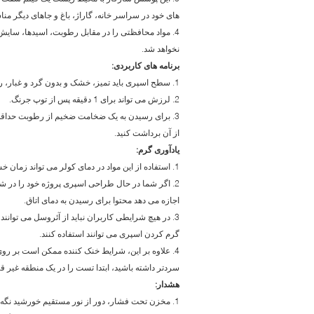
های خود در سراسر خانه، گاراژ، باغ و جاهای دیگر م
4. مواد محافظتی را در مقابل رطوبت، اسیدها، سا
نخواهد شد.
برنامه های کاربردی:
1. سطح اسپری باید تمیز، خشک و بدون گرد و غبار، روغن گریس و خاک باشد.
2. لرزش می تواند برای 1 دقیقه پس از توپ جرنگ.
از آن برداشت کنید.
یادآوری گرم:
1. استفاده از این مواد در دمای کولر می تواند زمان خشک شدن، کیفیت پایان و عملکرد اسپری را تحت تاثیر قرار دهد.
2. اگر شما در حال طراحی اسپری پروژه خود را در شر
اجازه می دهد محتوا برای رسیدن به دمای اتاق.
گرم کردن اسپری می توانند استفاده کنند.
4. علاوه بر این، شرایط خنک کننده ممکن است بر رو
سردتر داشته باشید، ابتدا تست را در یک منطقه غیر قا
هشدار:
1. مخزن تحت فشار، دور از نور مستقیم خورشید نگه دارید و در معرض دمای بیش از 120 درجه فارنهایت (50 درجه سانتیگراد) قرار نگیرید.