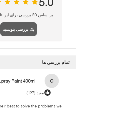
5.0
بر اساس 50 بررسی برای این تامین کننده
یک بررسی بنویسید
تمام بررسی ها
aint 400ml
C
مفید (127)
their best to solve the problems we