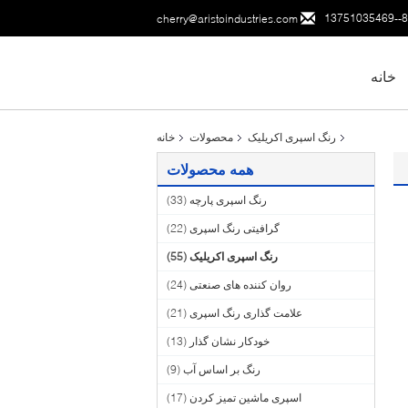
86--137
cherry@aristoindustries.com
خانه
رنگ اسپری اکریلیک
محصولات
خانه
همه محصولات
رنگ اسپری پارچه
(33)
گرافیتی رنگ اسپری
(22)
رنگ اسپری اکریلیک
(55)
روان کننده های صنعتی
(24)
علامت گذاری رنگ اسپری
(21)
خودکار نشان گذار
(13)
رنگ بر اساس آب
(9)
اسپری ماشین تمیز کردن
(17)