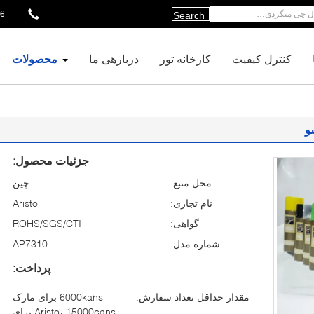
51035469
Search
کنترل کیفیت
کارخانه تور
دربارهی ما
محصولات
و
جزئیات محصول:
محل منبع:
چین
نام تجاری:
Aristo
گواهی:
ROHS/SGS/CTI
شماره مدل:
AP7310
پرداخت:
مقدار حداقل تعداد سفارش:
6000kans برای مارک
Aristo، 15000cans برای