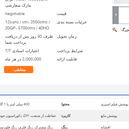
مارک سفارشی
قیمت:
negotiable
جزئیات بسته بندی:
12cans / ctn، 2550ctns /
20GP، 5700ctns / 40HQ
بزرگ :
زمان تحویل:
ظرف 30 روز پس از دریافت
پرداخت شما
شرایط پرداخت:
اعتبارات اسنادی T/T
قابلیت ارائه:
2،000،000 در هر ماه
مخاطب
 پوشش فیلم اسپری
محتوا:
400 میلی لیتر یا 1 گالن
پوشش مایع
کاربرد:
حفاظت از صنعت، DIY، دکوراسیون خودرو
افشانه
رنگ:
رنگ مشترک، رنگ فلزی، رنگ فلورس