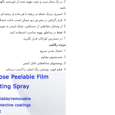
2. در یک محل سرد و خوب تهویه شده از خورشید نگه
باشد.
3. اسپری نزدیک شعله ی برهنه یا هر ماده ی رشته ای را اسپری نکنید. دور از گرما، جرقه ها، منابع احتراق نگه دارید.
4. قرار گرفتن در معرض دود ممکن است باعث خشکی شود. استنشاق دود ها ممکن است باعث خواب آلودگی و سرگیجه شود.
5. از وسایل حفاظتی از دستکش، عینک ایمنی به خوبی استفاده کنید. بعد از دستشویی کاملا شسته شود.
6. فقط در مناطق تهویه مناسب استفاده کنید.
7. در دسترس کودکان قرار نگیرید.
مزیت رقابتی:
1. خشک شدن سریع
2. شستشوی مقاوم
3. پوششهای محافظتی قابل لمس
4. فیلم قوی، پوشش رنگ اصلی را آسیب نرساند