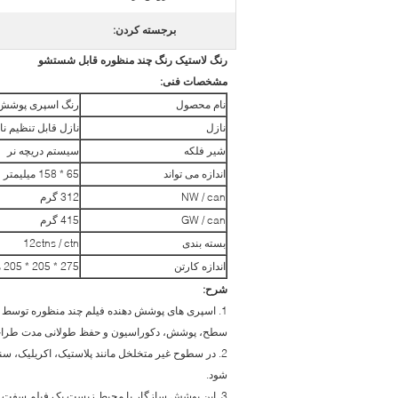
برجسته کردن:
رنگ لاستیک رنگ چند منظوره قابل شستشو
مشخصات فنی:
نام محصول
رنگ اسپری پوشش ر
نازل
نازل قابل تنظیم نا
شیر فلکه
سیستم دریچه نر
اندازه می تواند
65 * 158 میلیمتر
NW / can
312 گرم
GW / can
415 گرم
بسته بندی
12ctns / ctn
اندازه کارتن
275 * 205 * 205 میلیمتر
شرح:
سطح، پوشش، دکوراسیون و حفظ طولانی مدت طرا
2. در سطوح غیر متخلخل مانند پلاستیک، اکریلیک، 
شود.
3. این پوشش سازگار با محیط زیست یک فیلم سفت و 