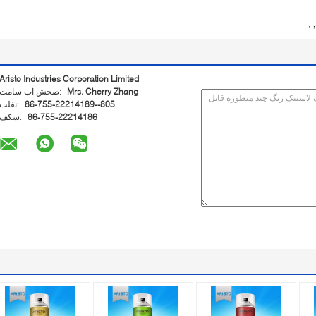
,
,
Aristo Industries Corporation Limited
Mrs. Cherry Zhang
تماس با شخص:
86-755-22214189--805
تلفن:
86-755-22214186
فکس: