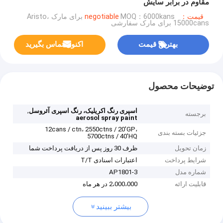
مقاوم در برابر سایش
قیمت：negotiable
MOQ：6000kans برای مارک Aristo،
15000cans برای مارک سفارشی
بهترین قیمت
اکنون تماس بگیرید
توضیحات محصول
,
اسپری رنگ اکریلیک، رنگ اسپری آئروسل
برجسته
aerosol spray paint
12cans / ctn، 2550ctns / 20'GP،
جزئیات بسته بندی
5700ctns / 40'HQ
زمان تحویل
ظرف 30 روز پس از دریافت پرداخت شما
شرایط پرداخت
اعتبارات اسنادی T/T
شماره مدل
AP1801-3
قابلیت ارائه
2،000،000 در هر ماه
بیشتر ببینید