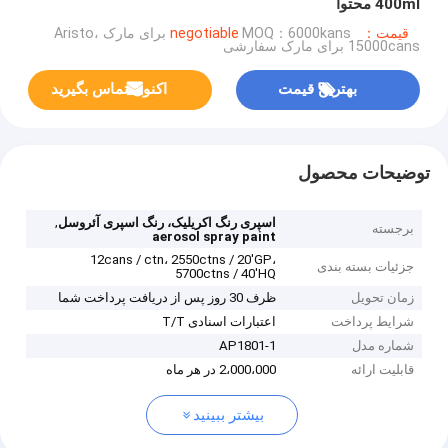
400ml محتوا
قیمت：negotiable
MOQ：6000kans برای مارک Aristo،
15000cans برای مارک سفارشی
بهترین قیمت
اکنون تماس بگیرید
توضیحات محصول
,
اسپری رنگ اکریلیک، رنگ اسپری آئروسل
برجسته
aerosol spray paint
12cans / ctn، 2550ctns / 20'GP،
جزئیات بسته بندی
5700ctns / 40'HQ
زمان تحویل
ظرف 30 روز پس از دریافت پرداخت شما
شرایط پرداخت
اعتبارات اسنادی T/T
شماره مدل
AP1801-1
قابلیت ارائه
2،000،000 در هر ماه
بیشتر ببینید