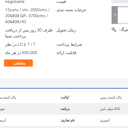
قیمت:
negotiable
جزئیات بسته بندی:
12cans / ctn، 2550ctns /
20&#39;GP، 5700ctns /
40&#39;HQ
بزرگ :
زمان تحویل:
ظرف 30 روز پس از دریافت
پرداخت شما
شرایط پرداخت:
T / T یا LC در نظر
قابلیت ارائه:
500،000 در هر ماه
مخاطب
پاک کننده زمین
ایالت:
پاک کننده ما
400 میلی لیتر
برنامه:
خود
اسپری
نام تجاری:
آریس