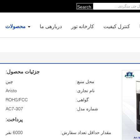
Search
کنترل کیفیت
کارخانه تور
دربارهی ما
محصولات
جزئیات محصول:
محل منبع:
چین
نام تجاری:
Aristo
گواهی:
ROHS/FCC
شماره مدل:
AC7-307
پرداخت:
مقدار حداقل تعداد سفارش:
6000 نفر