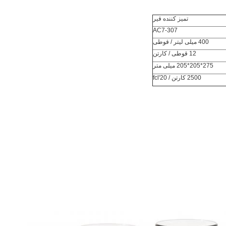
تمیز کننده قیر
AC7-307
400 میلی لیتر / قوطی
12 قوطی / کارتن
275*205*205 میلی متر
2500 کارتن / 20'fcl