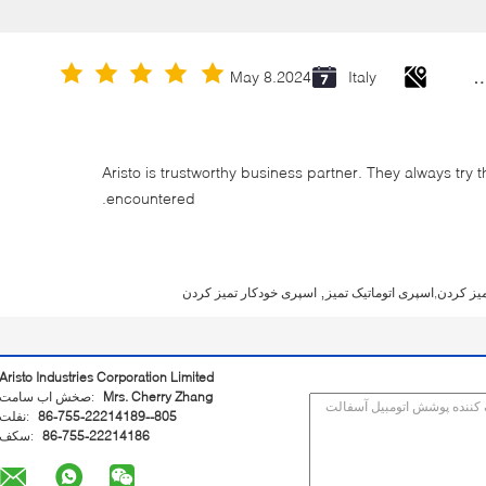
Cold Galvanizing Zinc Spray P
May 8.2024
Italy
Aristo is trustworthy business partner. They always try 
encountered.
,
یز کردن,اسپری اتوماتیک تمیز
اسپری خودکار تمیز کردن
Aristo Industries Corporation Limited
Mrs. Cherry Zhang
تماس با شخص:
86-755-22214189--805
تلفن:
86-755-22214186
فکس: