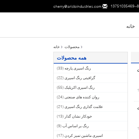
86--137
cherry@aristoindustries.com
خانه
محصولات
خانه
همه محصولات
رنگ اسپری پارچه
(33)
ن
گرافیتی رنگ اسپری
(22)
رنگ اسپری اکریلیک
(55)
روان کننده های صنعتی
(24)
علامت گذاری رنگ اسپری
(21)
ای
خودکار نشان گذار
(13)
رنگ بر اساس آب
(9)
اسپری ماشین تمیز کردن
(17)