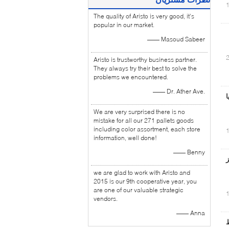
The quality of Aristo is very good, it's
popular in our market.
—— Masoud Sabeer
Aristo is trustworthy business partner.
They always try their best to solve the
problems we encountered.
—— Dr. Ather Ave.
ا
We are very surprised there is no
mistake for all our 271 pallets goods
including color assortment, each store
information, well done!
—— Benny
ای تمیز
we are glad to work with Aristo and
2015 is our 9th cooperative year, you
are one of our valuable strategic
vendors.
—— Anna
محیط