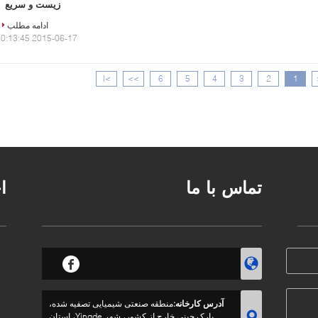
زیست و سریع
ادامه مطلب
2015-06-17 10:13:45
>|
>>
6
5
4
3
2
1
تماس با ما
ا
آدرس کارخانه:
منطقه صنعتی شیمیایی تصفیه شده،
پارک چینی خارج از کشور، شهر Yingde، استان