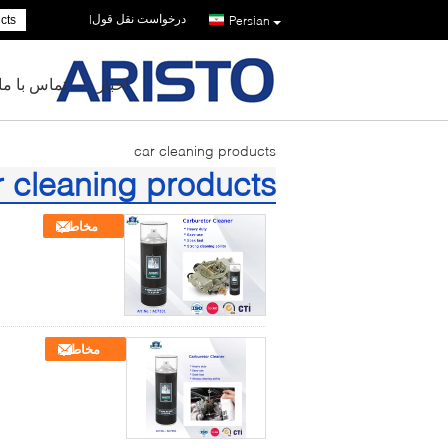
درخواست نقل قول
|
Persian
اخبار
تماس با ما
car cleaning products
r cleaning products
(52)
مخاطب
مخاطب