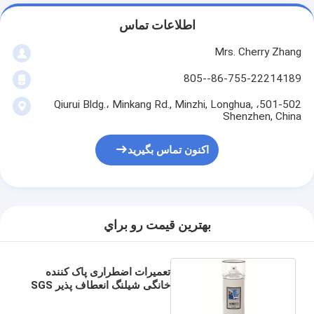
اطلاعات تماس
Mrs. Cherry Zhang
86-755-22214189--805
501-502، Qiurui Bldg.، Minkang Rd., Minzhi, Longhua,
Shenzhen, China
اکنون تماس بگیرید
بهترين قيمت رو براي
تعمیرات اضطراری پاک کننده
خانگی شیلنگ انعطاف پذیر SGS