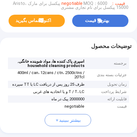
قیمت：negotiable
MOQ：6000 پیکسل برای مارک Aristo،
15000 پیکسل برای نام تجاری مشتری
بهترین قیمت
اکنون تماس بگیرید
توضیحات محصول
,
اسپری پاک کننده ها، مواد شوینده خانگی
برجسته
household cleaning products
400ml / can، 12cans / ctn، 2500ctns /
جزئیات بسته بندی
20'fcl
زمان تحویل
ظرف 25 روز پس از دریافت LC یا TT سپرده
شرایط پرداخت
T / T، LC و یا اتحادیه های غربی
قابلیت ارائه
2000000 پیک در ماه
قیمت
negotiable
بیشتر ببینید