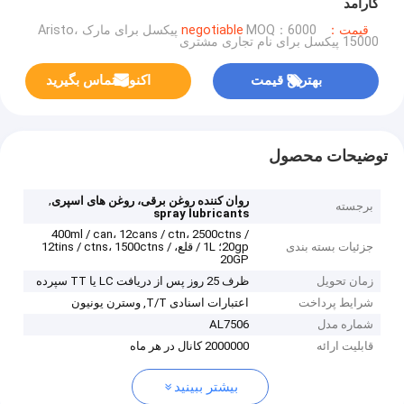
کارآمد
قیمت：negotiable
MOQ：6000 پیکسل برای مارک Aristo،
15000 پیکسل برای نام تجاری مشتری
بهترین قیمت
اکنون تماس بگیرید
توضیحات محصول
,
روان کننده روغن برقی، روغن های اسپری
برجسته
spray lubricants
400ml / can، 12cans / ctn، 2500ctns /
جزئیات بسته بندی
20gp؛ 1L / قلع، 12tins / ctns، 1500ctns /
20GP
زمان تحویل
ظرف 25 روز پس از دریافت LC یا TT سپرده
شرایط پرداخت
اعتبارات اسنادی T/T, وسترن یونیون
شماره مدل
AL7506
قابلیت ارائه
2000000 كانال در هر ماه
بیشتر ببینید