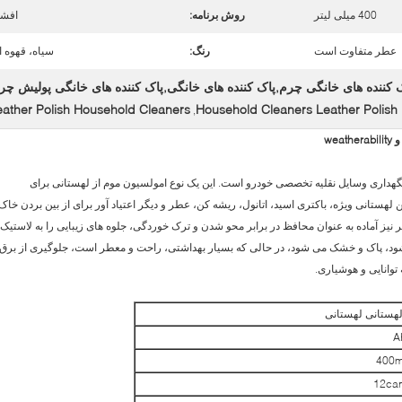
400 میلی لیتر
روش برنامه:
افشا
عطر متفاوت است
رنگ:
سیاه، قهوه ا
 کننده های خانگی چرم,پاک کننده های خانگی,پاک کننده های خانگی پولیش چر
eather Polish Household Cleaners
Household Cleaners Leather Polish
,
خصوص تعمیر و نگهداری وسایل نقلیه تخصصی خودرو است. این یک نوع امولسیون موم از لهستانی برای
هستانی ویژه، باکتری اسید، اتانول، ریشه کن، عطر و دیگر اعتیاد آور برای از بین بردن خاک
 نیز آماده به عنوان محافظ در برابر محو شدن و ترک خوردگی، جلوه های زیبایی را به لاستیک،
شود، پاک و خشک می شود، در حالی که بسیار بهداشتی، راحت و معطر است، جلوگیری از برق
توانایی و هوشیاری.
A
400m
12can