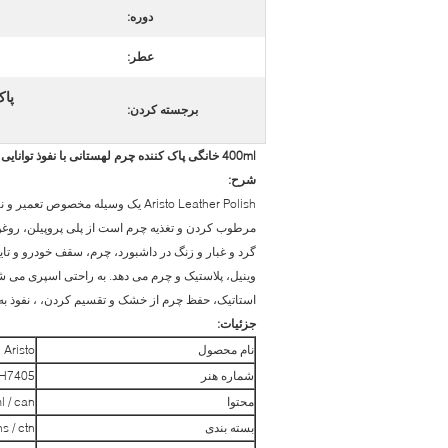
دوره:
عطر:
پاک
برجسته کردن:
400ml خانگی پاک کننده چرم لهستانی با نفوذ توانایی و weatherability
شرح:
Aristo Leather Polish یک وسیله م
مرطوب کردن و تغذیه چرم است از پلی پروپیلن، روغن ل
گرد و غبار و زنگ در داشبورد، چرم، سقف خودرو و تایر
وینیل، پلاستیک و چرم می دهد. به راحتی اسپری می 
استاتیک، حفظ چرم از خشک و تقسیم کردن، ، نفوذ به 
جزئیات:
نام محصول
Aristo لهستانی لهستانی
شماره هنر
H7405
محتوا
l / can
بسته بندی
s / ctn