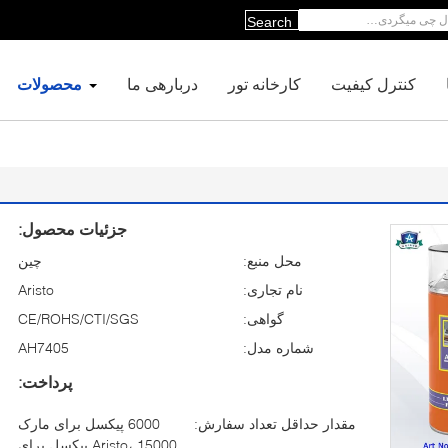
Search
کنترل کیفیت
کارخانه تور
دربارهی ما
محصولات
جزئیات محصول:
محل منبع:
چین
نام تجاری:
Aristo
گواهی:
CE/ROHS/CTI/SGS
شماره مدل:
AH7405
پرداخت:
مقدار حداقل تعداد سفارش:
6000 پیکسل برای مارک
Aristo، 15000 پیکسل برای