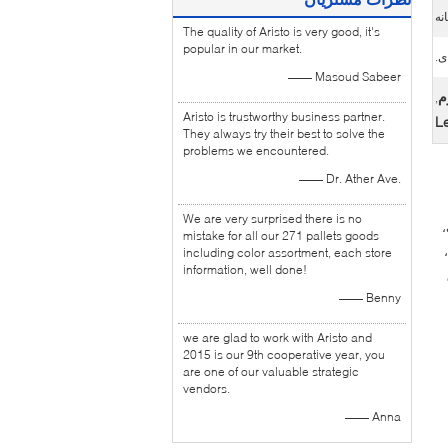
نه
The quality of Aristo is very good, it's
popular in our market.
ی.
—— Masoud Sabeer
م
,
Aristo is trustworthy business partner.
L
They always try their best to solve the
problems we encountered.
—— Dr. Ather Ave.
We are very surprised there is no
،
mistake for all our 271 pallets goods
including color assortment, each store
information, well done!
—— Benny
we are glad to work with Aristo and
2015 is our 9th cooperative year, you
are one of our valuable strategic
vendors.
—— Anna