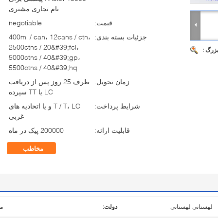
نام تجاری مشتری
قیمت:
negotiable
جزئیات بسته بندی:
400ml / can، 12cans / ctn،
2500ctns / 20&#39;fcl،
بزرگ :
5000ctns / 40&#39;gp،
5500ctns / 40&#39;hq
زمان تحویل:
ظرف 25 روز پس از دریافت
LC یا TT سپرده
شرایط پرداخت:
T / T، LC و یا اتحادیه های
غربی
قابلیت ارائه:
200000 پیک در ماه
مخاطب
لهستانی لهستانی
دولت:
ما