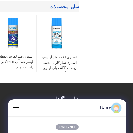
سایر محصولات
اسپری ضد لغزش نقطه 
اسپری لکه بردار آریستو
لیفتر ضد آب isto
اسپری سازگار با محیط
پله پله حمام
زیست 400 میلی لیتری
اسپری آئروسل لکه بردار
پیغام بگذارید
Barry
12:01 PM