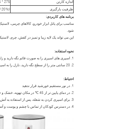
اندازه کارتن
275 * 205 * 205 میلیمتر
ظرفیت بارگیری
 20'fcl
برنامه های کاربردی:
مناسب برای پانل ابزار خودرو، کالاهای چرمی، لاستیک
شود.
این می تواند یک لایه زیبا و تمیز در کفش، چرم، لاس
نحوه استفاده:
1. اسپری های اسپری را به صورت قائم نگه دارید و زاویه بین سطح افقی نباید کمتر از 45 درجه باشد.
2. 20 سانتی متر را از سطح نگه دارید، نازل را به اسپری فشار دهید، سپس با یک پارچه نرم تمیز کنید
احتیاط:
1. در نور مستقیم خورشید قرار ندهید
2. در دمای پایین تر از 45 ℃ در مکان تهویه، خشک و خنک نگه دارید.
3. برای اسپری کردن به شعله، پس از استفاده به آتش پرتاب نمی شود.
4. در دسترس کودکان از تماس با چشم و پوست و آتش سوزی جلوگیری کنید.