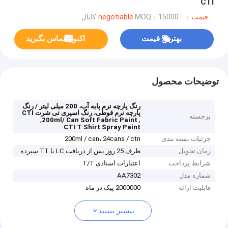
CTI
قیمت：negotiable
MOQ：15000 کانال
بهترین قیمت
اکنون تماس بگیرید
توضیحات محصول
رنگ پارچه نرم پایه آب، 200 میلی لیتر / رنگ
پارچه نرم قوطی، رنگ اسپری تی شرت CTI
برجسته
,
,
200ml/ Can Soft Fabric Paint
CTI T Shirt Spray Paint
جزئیات بسته بندی
200ml / can، 24cans / ctn
زمان تحویل
ظرف 25 روز پس از دریافت LC یا TT سپرده
شرایط پرداخت
اعتبارات اسنادی T/T
شماره مدل
AA7302
قابلیت ارائه
2000000 پیک در ماه
بیشتر ببینید