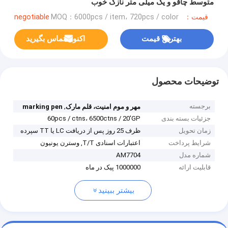
متوسط ​​چاقو و یک میلی متر نازک خوب
قیمت：negotiable
MOQ：6000pcs / item، 720pcs / color
بهترین قیمت
اکنون تماس بگیرید
توضیحات محصول
برجسته
,
مهر و موم امنیت، قلم مارک
marking pen
جزئیات بسته بندی
60pcs / ctns، 6500ctns / 20'GP
زمان تحویل
ظرف 25 روز پس از دریافت LC یا TT سپرده
شرایط پرداخت
اعتبارات اسنادی T/T, وسترن یونیون
شماره مدل
AM7704
قابلیت ارائه
1000000 پیک در ماه
بیشتر ببینید