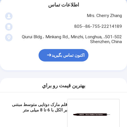
اطلاعات تماس
Mrs. Cherry Zhang
86-755-22214189--805
501-502، Qiurui Bldg.، Minkang Rd., Minzhi, Longhua,
Shenzhen, China
اکنون تماس بگیرید
بهترين قيمت رو براي
قلم مارک دوتایی متوسط ​​مبتنی
بر الکل با 6 تا 8 میلی متر
متوسط ​​چاقو و یک میلی متر
نازک خوب