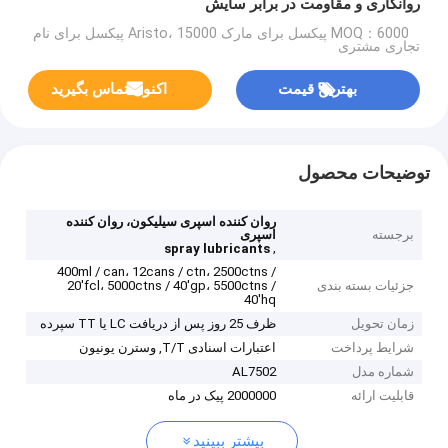
روانکاری و مقاومت در برابر سایش
MOQ：6000 پیکسل برای مارک Aristo، 15000 پیکسل برای نام
تجاری مشتری
بهترین قیمت
اکنون تماس بگیرید
توضیحات محصول
روان کننده اسپری سیلیکون، روان کننده
برجسته
اسپری
,
spray lubricants
400ml / can، 12cans / ctn، 2500ctns /
جزئیات بسته بندی
20'fcl، 5000ctns / 40'gp، 5500ctns /
40'hq
زمان تحویل
ظرف 25 روز پس از دریافت LC یا TT سپرده
شرایط پرداخت
اعتبارات اسنادی T/T, وسترن یونیون
شماره مدل
AL7502
قابلیت ارائه
2000000 پیک در ماه
بیشتر ببینید