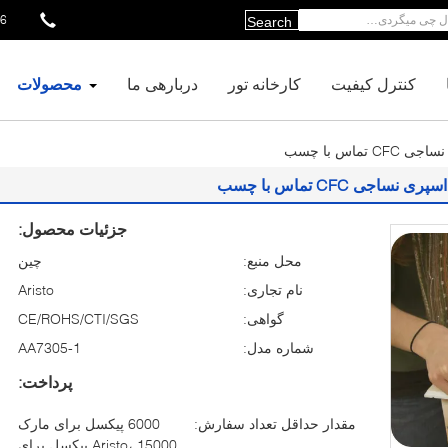
51035469
Search
کنترل کیفیت
کارخانه تور
دربارهی ما
محصولات
جزئیات محصول:
محل منبع:
چین
نام تجاری:
Aristo
گواهی:
CE/ROHS/CTI/SGS
شماره مدل:
AA7305-1
پرداخت:
مقدار حداقل تعداد سفارش:
6000 پیکسل برای مارک
Aristo، 15000 پیکسل برای