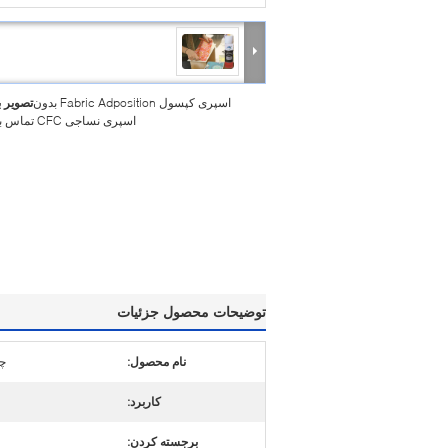
اسپری کپسول Fabric Adposition بدون
تصویر 
اسپری نساجی CFC تماس با چسب
توضیحات محصول جزئیات
نام محصول:
چ
کاربرد:
برجسته کردن: