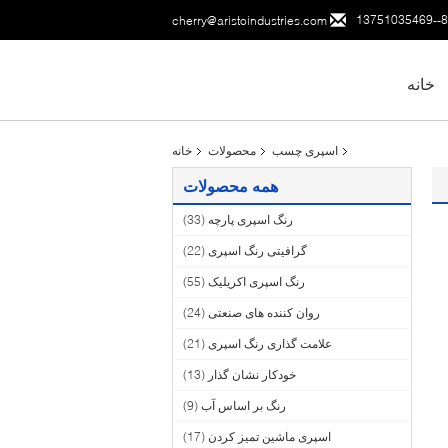
86--137
cherry@aristoindustries.com
خانه
اسپری چسب
محصولات
خانه
همه محصولات
رنگ اسپری پارچه
(33)
گرافیتی رنگ اسپری
(22)
رنگ اسپری اکریلیک
(55)
روان کننده های صنعتی
(24)
علامت گذاری رنگ اسپری
(21)
خودکار نشان گذار
(13)
رنگ بر اساس آب
(9)
اسپری ماشین تمیز کردن
(17)