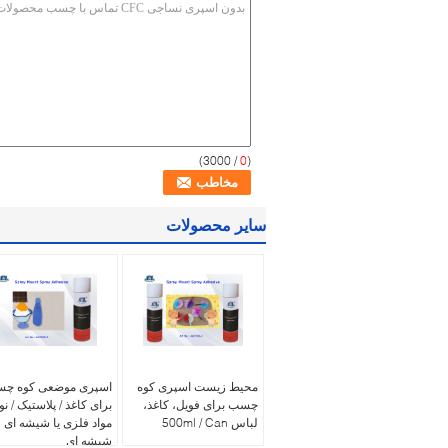
/ 3000)
0
(
سایر محصولات
محیط زیست اسپری کوه
اسپری موضعی کوه چ
چسب برای فویل، کاغذ،
برای کاغذ / پلاستیک / نو
لباس 500ml / Can
مواد فلزی یا شیشه ای
شیشه ای