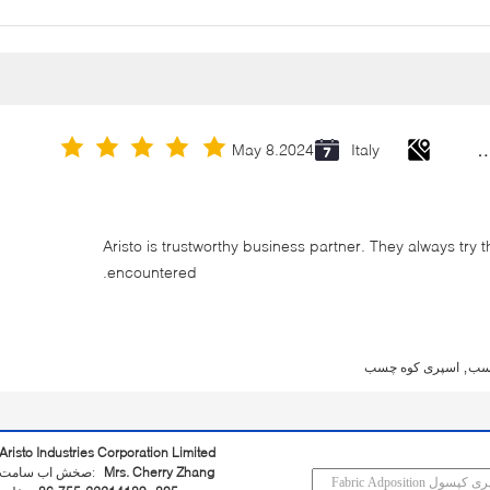
Cold Galvanizing Zinc Spray P
May 8.2024
Italy
Aristo is trustworthy business partner. They always try 
encountered.
,
سب
اسپری کوه چسب
Aristo Industries Corporation Limited
Mrs. Cherry Zhang
تماس با شخص: