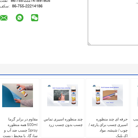
86-755-22214189--805
تلفن:
86-755-22214186
فکس:
سب
حرفه ای چند منظوره
چند منظوره اسپری تماس
مقاوم در برابر گرما
ر
اسپری چسب برای پارچه /
چسب بدون چسب زرد
500ml همه منظوره
چوب / شیشه، مواد
Spray چسب ضد آب و
اکریلیک
سازگار با محیط زیست