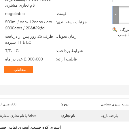
نام تجاری مشتری
قیمت:
negotiable
جزئیات بسته بندی:
500ml / can، 12cans / ctn،
2000ctns / 20&#39;fcl
بزرگ :
زمان تحویل:
ظرف 25 روز پس از دریافت
LC یا TT سپرده
شرایط پرداخت:
T/T، LC
قابلیت ارائه:
2،000،000 عدد در ماه
مخاطب
سب اسپری نساجی
دوره:
500 میلی لیتر
پارچه، پارچه
نام تجاری:
Aristo یا نام تجاری سفارشی
اسپری کوه چسب
اسپری تماس چس
,