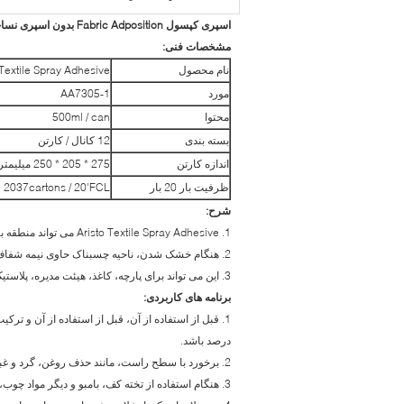
اسپری کپسول Fabric Adposition بدون اسپری نساجی CFC تماس با چسب
مشخصات فنی:
نام محصول
 Textile Spray Adhesive
مورد
AA7305-1
محتوا
500ml / can
بسته بندی
12 كانال / كارتن
اندازه کارتن
275 * 205 * 250 میلیمتر
ظرفیت بار 20 بار
2037cartons / 20'FCL
شرح:
1. Aristo Textile Spray Adhesive می تواند منطقه بزرگ با نیروی چسب قوی با محتوای چسب بالا پوشش داده شود.
2. هنگام خشک شدن، ناحیه چسبناک حاوی نیمه شفاف سفید است.
3. این می تواند برای پارچه، کاغذ، هیئت مدیره، پلاستیک، چوب نرم و اسفنجی استفاده شود، یا این مواد را به فلز، چوب یا شیشه آغشته سازد.
برنامه های کاربردی:
درصد باشد.
2. برخورد با سطح راست، مانند حذف روغن، گرد و غبار، زنگ، رطوبت و سوزاندن.
3. هنگام استفاده از تخته کف، بامبو و دیگر مواد چوب، اطمینان حاصل کنید که باید آب زیر 8٪ باشد.