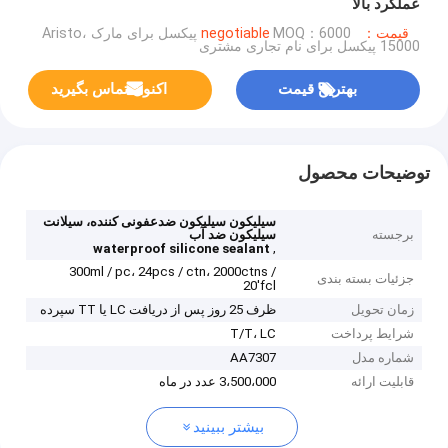
عملکرد بالا
قیمت：negotiable
MOQ：6000 پیکسل برای مارک Aristo،
15000 پیکسل برای نام تجاری مشتری
بهترین قیمت
اکنون تماس بگیرید
توضیحات محصول
سیلیکون سیلیکون ضدعفونی کننده، سیلانت
برجسته
سیلیکون ضد آب
,
waterproof silicone sealant
300ml / pc، 24pcs / ctn، 2000ctns /
جزئیات بسته بندی
20'fcl
زمان تحویل
ظرف 25 روز پس از دریافت LC یا TT سپرده
شرایط پرداخت
T/T، LC
شماره مدل
AA7307
قابلیت ارائه
3،500،000 عدد در ماه
بیشتر ببینید