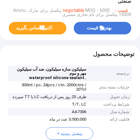
صنعتی
قیمت：negotiable
MOQ：6000 پیکسل برای مارک Aristo،
15000 پیکسل برای نام تجاری مشتری
بهترین قیمت
اکنون تماس بگیرید
توضیحات محصول
سیلیکون سازه سیلیکون، ضد آب سیلیکون
برجسته
مهر و موم
,
waterproof silicone sealant
300ml / pc، 24pcs / ctn، 2000ctns /
جزئیات بسته بندی
20'fcl
زمان تحویل
ظرف 25 روز پس از دریافت LC یا TT سپرده
شرایط پرداخت
T/T، LC
شماره مدل
AA7306
قابلیت ارائه
3،500،000 عدد در ماه
بیشتر ببینید