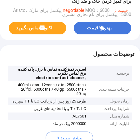
برای تمیز کردن خاک و ضد زنگ
قیمت：negotiable
MOQ：6000 پیکسل برای مارک Aristo،
15000 پیکسل برای نام تجاری مشتری
بهترین قیمت
اکنون تماس بگیرید
توضیحات محصول
اسپری تمیزکننده تماس با برق، پاک کننده
برجسته
برق تماس بگیرید
,
electric contact cleaner
400ml / can، 12cans / ctn، 2500ctns /
جزئیات بسته بندی
20'fcl، 5000ctns / 40'gp، 5500ctns /
40'hq
زمان تحویل
ظرف 25 روز پس از دریافت LC یا TT سپرده
شرایط پرداخت
T / T، LC و یا اتحادیه های غربی
شماره مدل
AE7601
قابلیت ارائه
2000000 پیک در ماه
بیشتر ببینید