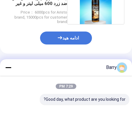
ضد زرد 600 میلی لیتر و غیر
زرد
Price： 6000pcs for Aristo
brand, 15000pcs for customer
brand
ادامه هید
محصولات توصیه شده
Barry
7:29 PM
Good day, what product are you looking for?
چسب اسپری آکریلیک
اسپری چسب چند
چسب اسپری چن
دائمی غیر سمی برای
سطحی با زمان خشک
منظوره شفاف با 
اتصال قوی و پایدار در
شدن 1 تا 5 دقیقه و