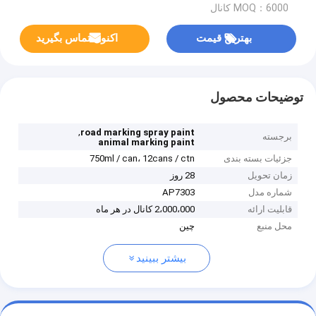
MOQ：6000 کانال
بهترین قیمت
اکنون تماس بگیرید
توضیحات محصول
,
road marking spray paint
برجسته
animal marking paint
جزئیات بسته بندی
750ml / can، 12cans / ctn
زمان تحویل
28 روز
شماره مدل
AP7303
قابلیت ارائه
2،000،000 کانال در هر ماه
محل منبع
چین
بیشتر ببینید