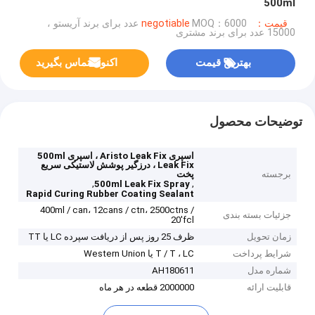
500ml
قیمت：negotiable
MOQ：6000 عدد برای برند آریستو ،
15000 عدد برای برند مشتری
بهترین قیمت
اکنون تماس بگیرید
توضیحات محصول
اسپری Aristo Leak Fix ، اسپری 500ml
Leak Fix ، درزگیر پوشش لاستیکی سریع
برجسته
پخت
,
,
500ml Leak Fix Spray
Rapid Curing Rubber Coating Sealant
400ml / can، 12cans / ctn، 2500ctns /
جزئیات بسته بندی
20'fcl
زمان تحویل
ظرف 25 روز پس از دریافت سپرده LC یا TT
شرایط پرداخت
T / T ، LC یا Western Union
شماره مدل
AH180611
قابلیت ارائه
2000000 قطعه در هر ماه