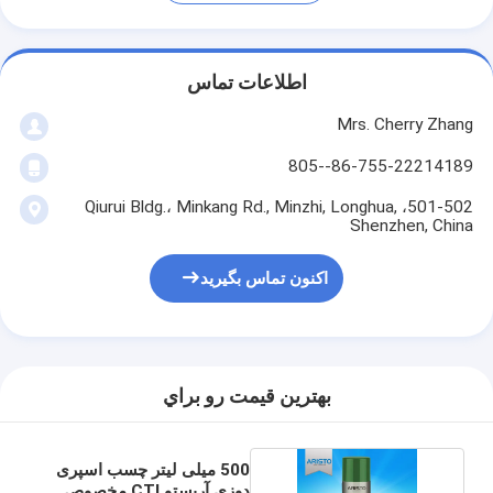
اطلاعات تماس
Mrs. Cherry Zhang
86-755-22214189--805
501-502، Qiurui Bldg.، Minkang Rd., Minzhi, Longhua,
Shenzhen, China
اکنون تماس بگیرید
بهترين قيمت رو براي
500 میلی لیتر چسب اسپری
دوزی آریستو CTI مخصوص