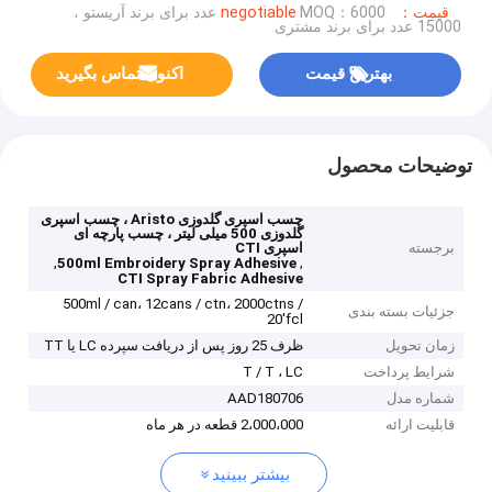
قیمت：negotiable
MOQ：6000 عدد برای برند آریستو ،
15000 عدد برای برند مشتری
بهترین قیمت
اکنون تماس بگیرید
توضیحات محصول
چسب اسپری گلدوزی Aristo ، چسب اسپری
گلدوزی 500 میلی لیتر ، چسب پارچه ای
برجسته
اسپری CTI
,
,
500ml Embroidery Spray Adhesive
CTI Spray Fabric Adhesive
500ml / can، 12cans / ctn، 2000ctns /
جزئیات بسته بندی
20'fcl
زمان تحویل
ظرف 25 روز پس از دریافت سپرده LC یا TT
شرایط پرداخت
T / T ، LC
شماره مدل
AAD180706
قابلیت ارائه
2،000،000 قطعه در هر ماه
بیشتر ببینید